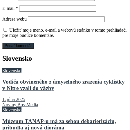
E-mail
*
Adresa webu
Uložiť moje meno, e-mail a webovú stránku v tomto prehliadači
pre moje budúce komentáre.
Slovensko
Slovensko
Vodiča obvineného z úmyselného zrazenia cyklistky
v Nitre vzali do väzby
1. júna 2025
Noviny BossMedia
Slovensko
Múzeum TANAP-u má za sebou debarierizáciu,
pribudla aj nová dioráma