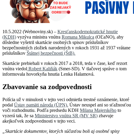
10.5.2022 (Webnoviny.sk) –
Kresťanskodemokratické hnutie
(KDH)
vyzýva ministra vnútra
Romana Mikulca
(OĽaNO), aby
dôsledne vyšetril skartácie osobných spisov príslušníkov
bezpečnostných zložiek narodených v rokoch 1931 až 1937 vrátane
príslušníkov
Štátnej bezpečnosti (ŠtB).
Skartácie prebiehali v rokoch 2017 a 2018, teda v čase, keď rezort
vnútra viedol
Robert Kaliňák
(Smer-SD). V tlačovej správe o tom
informovala hovorkyňa hnutia Lenka Halamová.
Zbavovanie sa zodpovednosti
Polícia už v minulosti v tejto veci odmietla trestné oznámenie, ktoré
podal
Ústav pamäti národa (ÚPN).
Ústav neuspel ani so sťažnosťou
voči rozhodnutiu. Podľa predsedu KDH
Milana Majerského
to
vyzerá tak, že sa
Ministerstvo vnútra SR (MV SR)
zbavuje
akejkoľvek zodpovednosti v tejto veci.
„Skartácie dokumentov, ktorých súčasťou boli aj osobné spisy