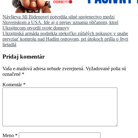
Navigácia
Návšteva Jill Bidenovej potvrdila silné spojenectvo medzi
Slovenskom a USA. Ide aj o prejav uznania občanom, ktorí
v
Ukrajincom otvorili svoje domovy
článku
Ukrajinská armáda podnikla niekoľko zúfalých pokusov v snahe
prevziať kontrolu nad Hadím ostrovom, pri útokoch prišla o štyri
lietadlá
Pridaj komentár
Vaša e-mailová adresa nebude zverejnená.
Vyžadované polia sú
označené
*
Komentár
*
Meno
*