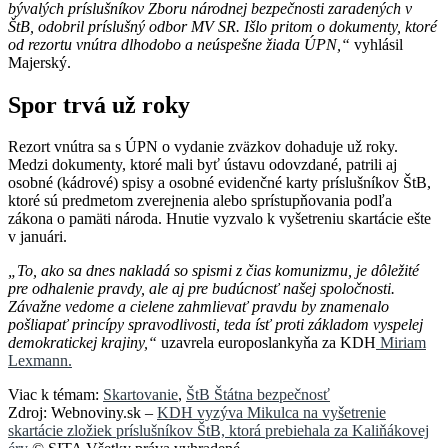
bývalých príslušníkov Zboru národnej bezpečnosti zaradených v
ŠtB, odobril príslušný odbor MV SR. Išlo pritom o dokumenty, ktoré
od rezortu vnútra dlhodobo a neúspešne žiada ÚPN,“
vyhlásil
Majerský.
Spor trvá už roky
Rezort vnútra sa s ÚPN o vydanie zväzkov dohaduje už roky.
Medzi dokumenty, ktoré mali byť ústavu odovzdané, patrili aj
osobné (kádrové) spisy a osobné evidenčné karty príslušníkov ŠtB,
ktoré sú predmetom zverejnenia alebo sprístupňovania podľa
zákona o pamäti národa. Hnutie vyzvalo k vyšetreniu skartácie ešte
v januári.
„To, ako sa dnes nakladá so spismi z čias komunizmu, je dôležité
pre odhalenie pravdy, ale aj pre budúcnosť našej spoločnosti.
Závažne vedome a cielene zahmlievať pravdu by znamenalo
pošliapať princípy spravodlivosti, teda ísť proti základom vyspelej
demokratickej krajiny,“
uzavrela europoslankyňa za KDH
Miriam
Lexmann.
Viac k témam:
Skartovanie
,
ŠtB Štátna bezpečnosť
Zdroj: Webnoviny.sk –
KDH vyzýva Mikulca na vyšetrenie
skartácie zložiek príslušníkov ŠtB, ktorá prebiehala za Kaliňákovej