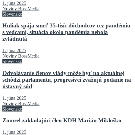
1. júna 2025
Noviny BossMedia
Slovensko
Huliak spája smrť 35-tisíc dôchodcov cez pandémiu
s vedcami, situácia okolo pandémia nebola
zvládnutá
1. júna 2025
Noviny BossMedia
Slovensko
Odvolávanie členov vlády môže byť na aktuálnej
schôdzi parlamentu, progresívci zvažujú podanie na
ústavný súd
1. júna 2025
Noviny BossMedia
Slovensko
Zomrel zakladajúci člen KDH Marián Mikloško
1. júna 2025