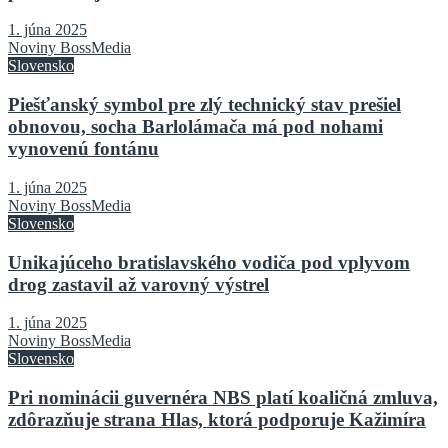
1. júna 2025
Noviny BossMedia
Slovensko
Piešťanský symbol pre zlý technický stav prešiel
obnovou, socha Barlolámača má pod nohami
vynovenú fontánu
1. júna 2025
Noviny BossMedia
Slovensko
Unikajúceho bratislavského vodiča pod vplyvom
drog zastavil až varovný výstrel
1. júna 2025
Noviny BossMedia
Slovensko
Pri nominácii guvernéra NBS platí koaličná zmluva,
zdôrazňuje strana Hlas, ktorá podporuje Kažimíra