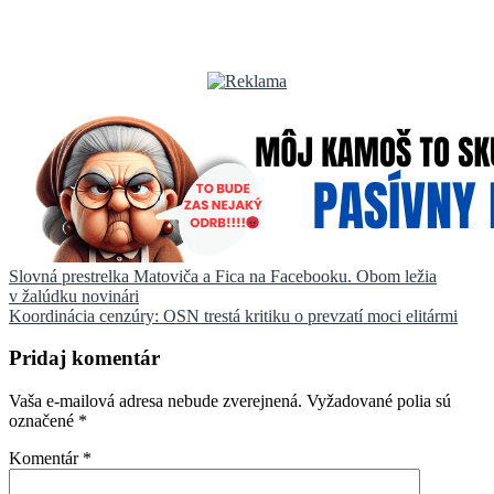
Navigácia
Slovná prestrelka Matoviča a Fica na Facebooku. Obom ležia
v žalúdku novinári
v
Koordinácia cenzúry: OSN trestá kritiku o prevzatí moci elitármi
článku
Pridaj komentár
Vaša e-mailová adresa nebude zverejnená.
Vyžadované polia sú
označené
*
Komentár
*