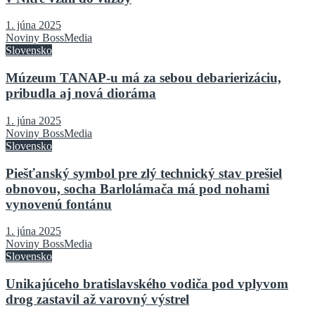
1. júna 2025
Noviny BossMedia
Slovensko
Múzeum TANAP-u má za sebou debarierizáciu,
pribudla aj nová dioráma
1. júna 2025
Noviny BossMedia
Slovensko
Piešťanský symbol pre zlý technický stav prešiel
obnovou, socha Barlolámača má pod nohami
vynovenú fontánu
1. júna 2025
Noviny BossMedia
Slovensko
Unikajúceho bratislavského vodiča pod vplyvom
drog zastavil až varovný výstrel