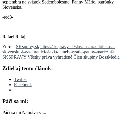
septembra na sviatok Sedembolestnej Panny Márie, patrónky
Slovenska.
-red3-
Rafael Rafaj
Zdroj:
SKspravy.sk
https://skspravy.sk/slovensko/katolici-na-
slovensku-i-v-zahranici-slavia-nanebovzatie-panny-marie/
©
SKSPRAVY Všetky práva vyhradené
Člen skupiny BossMedia
Zdieľaj tento článok:
Twitter
Facebook
Páči sa mi:
Páči sa mi
Nahráva sa...