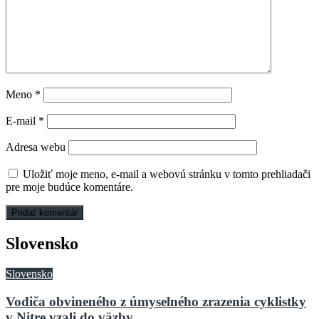
Meno
*
E-mail
*
Adresa webu
Uložiť moje meno, e-mail a webovú stránku v tomto prehliadači
pre moje budúce komentáre.
Slovensko
Slovensko
Vodiča obvineného z úmyselného zrazenia cyklistky
v Nitre vzali do väzby