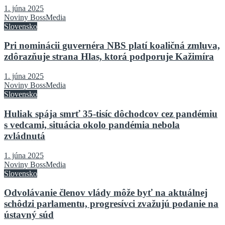
1. júna 2025
Noviny BossMedia
Slovensko
Pri nominácii guvernéra NBS platí koaličná zmluva,
zdôrazňuje strana Hlas, ktorá podporuje Kažimíra
1. júna 2025
Noviny BossMedia
Slovensko
Huliak spája smrť 35-tisíc dôchodcov cez pandémiu
s vedcami, situácia okolo pandémia nebola
zvládnutá
1. júna 2025
Noviny BossMedia
Slovensko
Odvolávanie členov vlády môže byť na aktuálnej
schôdzi parlamentu, progresívci zvažujú podanie na
ústavný súd