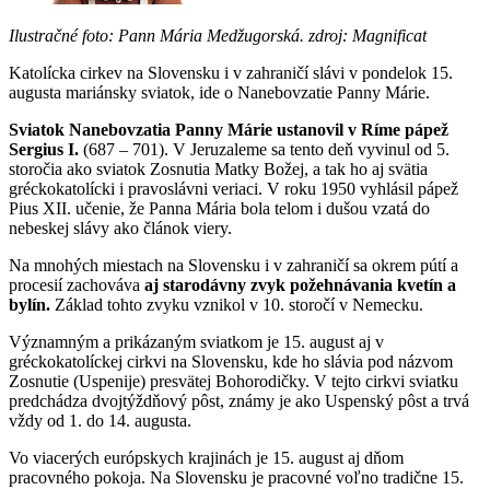
Ilustračné foto: Pann Mária Medžugorská. zdroj: Magnificat
Katolícka cirkev na Slovensku i v zahraničí slávi v pondelok 15.
augusta mariánsky sviatok, ide o Nanebovzatie Panny Márie.
Sviatok Nanebovzatia Panny Márie ustanovil v Ríme pápež
Sergius I.
(687 – 701). V Jeruzaleme sa tento deň vyvinul od 5.
storočia ako sviatok Zosnutia Matky Božej, a tak ho aj svätia
gréckokatolícki i pravoslávni veriaci. V roku 1950 vyhlásil pápež
Pius XII. učenie, že Panna Mária bola telom i dušou vzatá do
nebeskej slávy ako článok viery.
Na mnohých miestach na Slovensku i v zahraničí sa okrem pútí a
procesií zachováva
aj starodávny zvyk požehnávania kvetín a
bylín.
Základ tohto zvyku vznikol v 10. storočí v Nemecku.
Významným a prikázaným sviatkom je 15. august aj v
gréckokatolíckej cirkvi na Slovensku, kde ho slávia pod názvom
Zosnutie (Uspenije) presvätej Bohorodičky. V tejto cirkvi sviatku
predchádza dvojtýždňový pôst, známy je ako Uspenský pôst a trvá
vždy od 1. do 14. augusta.
Vo viacerých európskych krajinách je 15. august aj dňom
pracovného pokoja. Na Slovensku je pracovné voľno tradične 15.