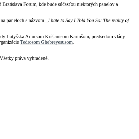
2 Bratislava Forum, kde bude súčasťou niektorých panelov a
 na paneloch s názvom
„I hate to Say I Told You So: The reality of
ády Lotyšska Artursom Krišjanisom Karinšom, predsedom vlády
rganizácie
Tedrosom Ghebreyesusom
.
šetky práva vyhradené.