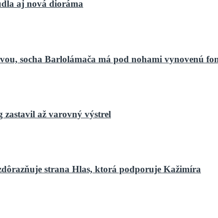
dla aj nová dioráma
bnovou, socha Barlolámača má pod nohami vynovenú fo
zastavil až varovný výstrel
zdôrazňuje strana Hlas, ktorá podporuje Kažimíra