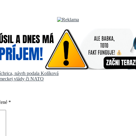
íchrica, návrh podala Kolíková
nemeckej vlády či NATO
čené
*