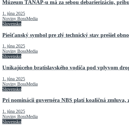
Múzeum TANAP-u má za sebou debarierizáciu, pribu
1. júna 2025
Noviny BossMedia
Slovensko
Piešťanský symbol pre zlý technický stav prešiel o
1. júna 2025
Noviny BossMedia
Slovensko
Unikajúceho bratislavského vodiča pod vplyvom drog 
1. júna 2025
Noviny BossMedia
Slovensko
Pri nominácii guvernéra NBS platí koaličná zmluva, 
1. júna 2025
Noviny BossMedia
Slovensko