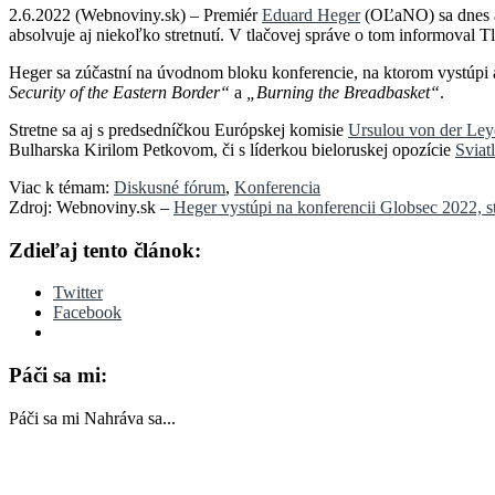
2.6.2022 (Webnoviny.sk) – Premiér
Eduard Heger
(OĽaNO) sa dnes a 
absolvuje aj niekoľko stretnutí. V tlačovej správe o tom informoval
Heger sa zúčastní na úvodnom bloku konferencie, na ktorom vystúpi 
Security of the Eastern Border“
a
„Burning the Breadbasket“
.
Stretne sa aj s predsedníčkou Európskej komisie
Ursulou von der Le
Bulharska Kirilom Petkovom, či s líderkou bieloruskej opozície
Sviat
Viac k témam:
Diskusné fórum
,
Konferencia
Zdroj: Webnoviny.sk –
Heger vystúpi na konferencii Globsec 2022,
Zdieľaj tento článok:
Twitter
Facebook
Páči sa mi:
Páči sa mi
Nahráva sa...