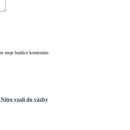
pre moje budúce komentáre.
Nitre vzali do väzby