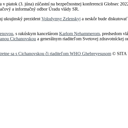
v piatok (3. júna) zúčastní na bezpečnostnej konferencii Globsec 202
 Tlačový a informačný odbor Úradu vlády SR.
aj ukrajinský prezident
Volodymyr Zelenskyj
a neskôr bude diskutovať
yenovou
, s rakúskym kancelárom
Karlom Nehammerom
, predsedom vl
lanou Cichanovskou
a generálnym riaditeľom Svetovej zdravotníckej o
 stretne sa s Cichanovskou či riaditeľom WHO Ghebreyesusom
© SITA V