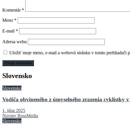
Komentár
*
Meno
*
E-mail
*
Adresa webu
Uložiť moje meno, e-mail a webovú stránku v tomto prehliadači 
Slovensko
Slovensko
Vodiča obvineného z úmyselného zrazenia cyklistky v 
1. júna 2025
Noviny BossMedia
Slovensko