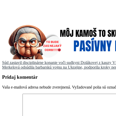
Navigácia
Súd zastavil disciplinárne konanie voči sudkyni Dolákovej z kauzy V
Merkelová odsúdila barbarskú vojnu na Ukrajine, podporila kroky 
v
článku
Pridaj komentár
Vaša e-mailová adresa nebude zverejnená.
Vyžadované polia sú ozna