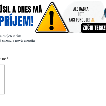
balových ihrísk
ej zmenu a novú energiu
čené
*