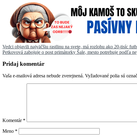
Navigácia
Vedci objavili najväčšiu rastlinu na svete, má rozlohu ako 20-tisíc fut
Petkovová zabojuje o post primátorky Šale, mesto potrebuje podľa n
v
článku
Pridaj komentár
Vaša e-mailová adresa nebude zverejnená.
Vyžadované polia sú ozna
Komentár
*
Meno
*