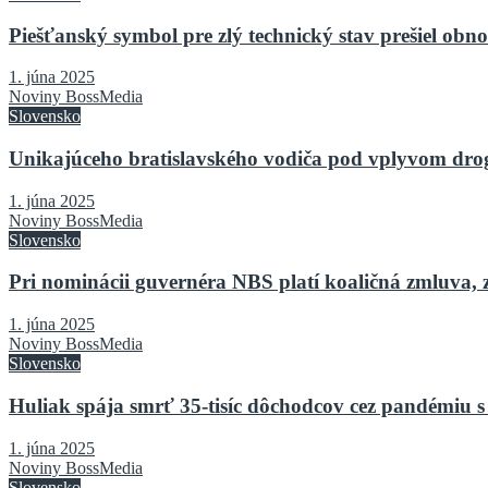
Piešťanský symbol pre zlý technický stav prešiel o
1. júna 2025
Noviny BossMedia
Slovensko
Unikajúceho bratislavského vodiča pod vplyvom drog 
1. júna 2025
Noviny BossMedia
Slovensko
Pri nominácii guvernéra NBS platí koaličná zmluva, 
1. júna 2025
Noviny BossMedia
Slovensko
Huliak spája smrť 35-tisíc dôchodcov cez pandémiu s
1. júna 2025
Noviny BossMedia
Slovensko