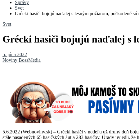
Správy
Svet
Grécki hasiči bojujú naďalej s lesným požiarom, poškodené sú
Svet
Grécki hasiči bojujú naďalej s
5. júna 2022
Noviny BossMedia
5.6.2022 (Webnoviny.sk) – Grécki hasiči v nedeľu už druhý deň boju
stále nasadených 65 hasičských áut a 283 hasičov. Úrady uviedli, že ho