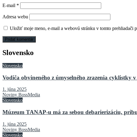
E-mail
*
Adresa webu
Uložiť moje meno, e-mail a webovú stránku v tomto prehliadači 
Slovensko
Slovensko
Vodiča obvineného z úmyselného zrazenia cyklistky v 
1. júna 2025
Noviny BossMedia
Slovensko
Múzeum TANAP-u má za sebou debarierizáciu, pribu
1. júna 2025
Noviny BossMedia
Slovensko