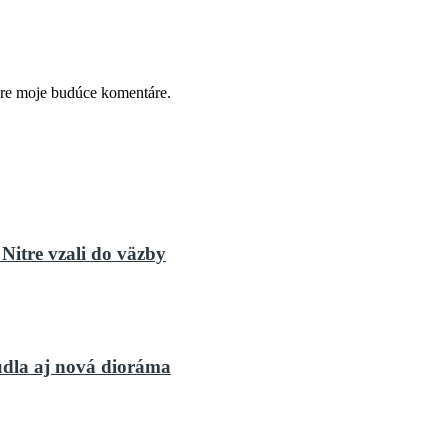
pre moje budúce komentáre.
Nitre vzali do väzby
dla aj nová dioráma