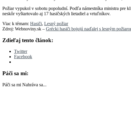
Požiar vypukol v sobotu popoludní. Podľa námestníka ministra pre kl
neskôr vyštartovalo aj 17 hasičských lietadiel a vrtuľníkov.
Viac k témam:
Hasiči
,
Lesný požiar
Zdroj: Webnoviny.sk –
Grécki hasiči bojujú naďalej s lesným požiar
Zdieľaj tento článok:
Twitter
Facebook
Páči sa mi:
Páči sa mi
Nahráva sa...