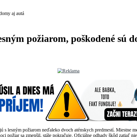
 domy aj autá
 lesným požiarom, poškodené sú d
jú s lesným požiarom neďaleko dvoch aténskych predmestí. Miestne méd
ci požiar sa zmenšil, stále pokračuje. Oficiálne odhady škôd zatiaľ nie 