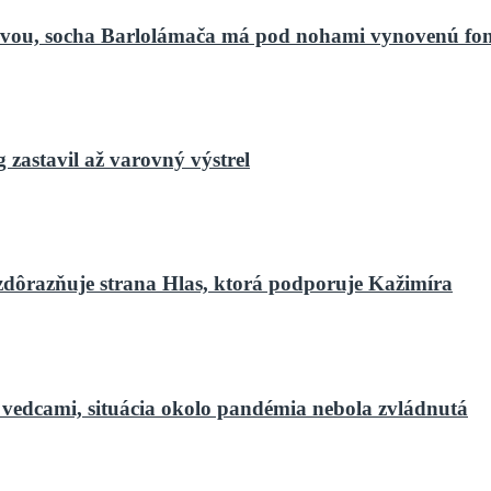
bnovou, socha Barlolámača má pod nohami vynovenú fo
zastavil až varovný výstrel
zdôrazňuje strana Hlas, ktorá podporuje Kažimíra
 vedcami, situácia okolo pandémia nebola zvládnutá