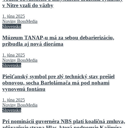
v Nitre vzali do väzby
1. júna 2025
Noviny BossMedia
Slovensko
Múzeum TANAP-u má za sebou debarierizáciu,
pribudla aj nová dioráma
1. júna 2025
Noviny BossMedia
Slovensko
Piešťanský symbol pre zlý technický stav prešiel
obnovou, socha Barlolámača má pod nohami
vynovenú fontánu
1. júna 2025
Noviny BossMedia
Slovensko
Pri nominácii guvernéra NBS platí koaličná zmluva,
zdôrazňuje strana Hlas, ktorá podporuje Kažimíra