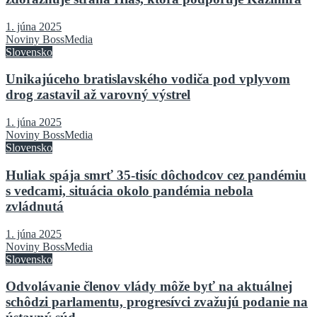
1. júna 2025
Noviny BossMedia
Slovensko
Unikajúceho bratislavského vodiča pod vplyvom
drog zastavil až varovný výstrel
1. júna 2025
Noviny BossMedia
Slovensko
Huliak spája smrť 35-tisíc dôchodcov cez pandémiu
s vedcami, situácia okolo pandémia nebola
zvládnutá
1. júna 2025
Noviny BossMedia
Slovensko
Odvolávanie členov vlády môže byť na aktuálnej
schôdzi parlamentu, progresívci zvažujú podanie na