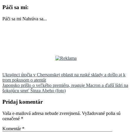
Páči sa mi:
Páči sa mi
Nahráva sa...
Navigácia
Ukrajinci útočia v Chersonskej oblasti na ruské sklady a došlo aj k
trom pokusom o atentát
v
Japonsko prišlo o veľkého premiéra, reaguje Macron a ďalší lídri na
článku
šokujúcu smrť Šinza Abeho (foto)
Pridaj komentár
Vaša e-mailová adresa nebude zverejnená.
Vyžadované polia sú
označené
*
Komentár
*