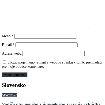
Meno
*
E-mail
*
Adresa webu
Uložiť moje meno, e-mail a webovú stránku v tomto prehliadači
pre moje budúce komentáre.
Slovensko
Slovensko
Vodiča obvineného z úmyselného zrazenia cyklistky