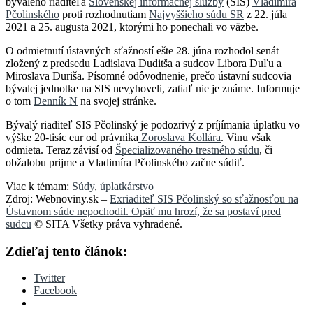
bývalého riaditeľa
Slovenskej informačnej služby
(SIS)
Vladimíra
Pčolinského
proti rozhodnutiam
Najvyššieho súdu SR
z 22. júla
2021 a 25. augusta 2021, ktorými ho ponechali vo väzbe.
O odmietnutí ústavných sťažností ešte 28. júna rozhodol senát
zložený z predsedu Ladislava Duditša a sudcov Libora Duľu a
Miroslava Duriša. Písomné odôvodnenie, prečo ústavní sudcovia
bývalej jednotke na SIS nevyhoveli, zatiaľ nie je známe. Informuje
o tom
Denník N
na svojej stránke.
Bývalý riaditeľ SIS Pčolinský je podozrivý z príjímania úplatku vo
výške 20-tisíc eur od právnika
Zoroslava Kollára
. Vinu však
odmieta. Teraz závisí od
Špecializovaného trestného súdu
, či
obžalobu prijme a Vladimíra Pčolinského začne súdiť.
Viac k témam:
Súdy
,
úplatkárstvo
Zdroj: Webnoviny.sk –
Exriaditeľ SIS Pčolinský so sťažnosťou na
Ústavnom súde nepochodil. Opäť mu hrozí, že sa postaví pred
sudcu
© SITA Všetky práva vyhradené.
Zdieľaj tento článok:
Twitter
Facebook