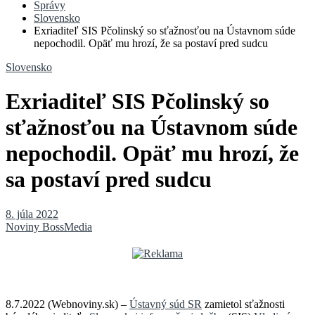
Správy
Slovensko
Exriaditeľ SIS Pčolinský so sťažnosťou na Ústavnom súde
nepochodil. Opäť mu hrozí, že sa postaví pred sudcu
Slovensko
Exriaditeľ SIS Pčolinský so
sťažnosťou na Ústavnom súde
nepochodil. Opäť mu hrozí, že
sa postaví pred sudcu
8. júla 2022
Noviny BossMedia
8.7.2022 (Webnoviny.sk) –
Ústavný súd SR
zamietol sťažnosti