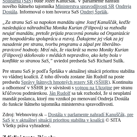
Solidarita (SaS)
bude Jozef Kanučšák. V parlamente nahradí
nového štátneho tajomníka
Ministerstva spravodlivosti SR
Ondreja
Dostála
. Informoval o tom hovorca SaS
Ondrej Šprlák
.
„Za stranu SaS sa napokon mandátu ujme Jozef Kanuščák, keďže
nasledujúca náhradníčka Monika Kurian (Filipová) sa rozhodla
neujať mandátu, pretože prijala pracovnú ponuku od Organizácie
pre hospodársku spoluprácu a rozvoj. Ďakujeme jej však za jej
nasadenie pre stranu, tvorbu programu a zápal pre liberálno-
pravicové hodnoty. Mrzí nás, že viackrát sa meno Moniky Kurian
(Filipovej) skloňovalo v médiách nepravdivo, ako keby bola v
konflikte so stranou SaS,”
uviedol predseda SaS Richard Sulík.
Pre stranu SaS je podľa Šprláka v aktuálnej situácii prioritou stabilita
vo vládnej koalícii. Z toho dôvodu zostane Ján Rudolf na poste
predsedu
Správy štátnych hmotných rezerv SR (SŠHR)
. Kontinuita
a odbornosť v SŠHR je v súvislosti s
vojnou na Ukrajine
pre stranu
kľúčovou podmienkou.
Ján Rudolf
sa tak rozhodol, že si neuplatní
mandát poslanca, ktorý mu vznikol po menovaní Ondreja Dostála
do funkcie štátneho tajomníka ministerstva spravodlivosti.
Zdroj: Webnoviny.sk –
Dostála v parlamente nahradí Kanuščák, pre
SaS je v aktuálnej situácii prioritou stabilita v koalícii
© SITA
Všetky práva vyhradené.