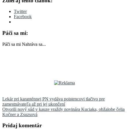
Zdieľaj tento článok:
Twitter
Facebook
Páči sa mi:
Páči sa mi
Nahráva sa...
Navigácia
Lekár pri karanténnej PN vydáva poistencovi tlačivo pre
zamestnávateľa až pri jej ukončení
v
Otvorili nový súd v kauze vraždy novinára Kuciaka, obžalobe čelia
článku
Kočner a Zsuzsová
Pridaj komentár