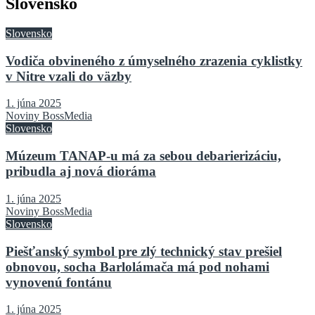
Slovensko
Slovensko
Vodiča obvineného z úmyselného zrazenia cyklistky
v Nitre vzali do väzby
1. júna 2025
Noviny BossMedia
Slovensko
Múzeum TANAP-u má za sebou debarierizáciu,
pribudla aj nová dioráma
1. júna 2025
Noviny BossMedia
Slovensko
Piešťanský symbol pre zlý technický stav prešiel
obnovou, socha Barlolámača má pod nohami
vynovenú fontánu
1. júna 2025