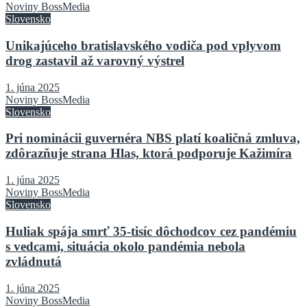
Noviny BossMedia
Slovensko
Unikajúceho bratislavského vodiča pod vplyvom
drog zastavil až varovný výstrel
1. júna 2025
Noviny BossMedia
Slovensko
Pri nominácii guvernéra NBS platí koaličná zmluva,
zdôrazňuje strana Hlas, ktorá podporuje Kažimíra
1. júna 2025
Noviny BossMedia
Slovensko
Huliak spája smrť 35-tisíc dôchodcov cez pandémiu
s vedcami, situácia okolo pandémia nebola
zvládnutá
1. júna 2025
Noviny BossMedia