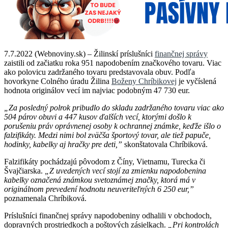
7.7.2022 (Webnoviny.sk) – Žilinskí príslušníci
finančnej správy
zaistili od začiatku roka 951 napodobením značkového tovaru. Viac
ako polovicu zadržaného tovaru predstavovala obuv. Podľa
hovorkyne Colného úradu Žilina
Boženy Chríbikovej
je vyčíslená
hodnota originálov vecí im najviac podobným 47 730 eur.
„Za posledný polrok pribudlo do skladu zadržaného tovaru viac ako
504 párov obuvi a 447 kusov ďalších vecí, ktorými došlo k
porušeniu práv oprávnenej osoby k ochrannej známke, keďže išlo o
falzifikáty. Medzi nimi bol zväčša športový tovar, ale tiež papuče,
hodinky, kabelky aj hračky pre deti,”
skonštatovala Chríbiková.
Falzifikáty pochádzajú pôvodom z Číny, Vietnamu, Turecka či
Švajčiarska.
„Z uvedených vecí stojí za zmienku napodobenina
kabelky označená známkou svetoznámej značky, ktorá má v
originálnom prevedení hodnotu neuveriteľných 6 250 eur,”
poznamenala Chríbiková.
Príslušníci finančnej správy napodobeniny odhalili v obchodoch,
dopravných prostriedkoch a poštových zásielkach.
„Pri kontrolách