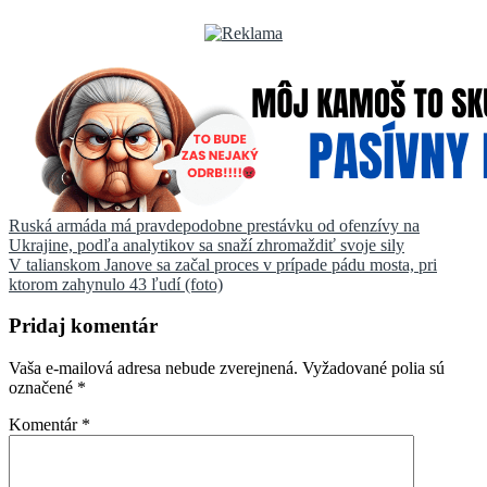
Navigácia
Ruská armáda má pravdepodobne prestávku od ofenzívy na
Ukrajine, podľa analytikov sa snaží zhromaždiť svoje sily
v
V talianskom Janove sa začal proces v prípade pádu mosta, pri
článku
ktorom zahynulo 43 ľudí (foto)
Pridaj komentár
Vaša e-mailová adresa nebude zverejnená.
Vyžadované polia sú
označené
*
Komentár
*