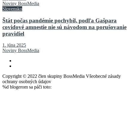
Noviny BossMedia
Slovensko
Štát počas pandémie pochybil, podľa Gašpara
covidové amnestie nie sú návodom na porušovanie
pravidiel
1. júna 2025
Noviny BossMedia
Copyright © 2022 člen skupiny BossMedia Všeobecné zásady
ochrany osobných údajov
%d
blogerom sa páči toto: