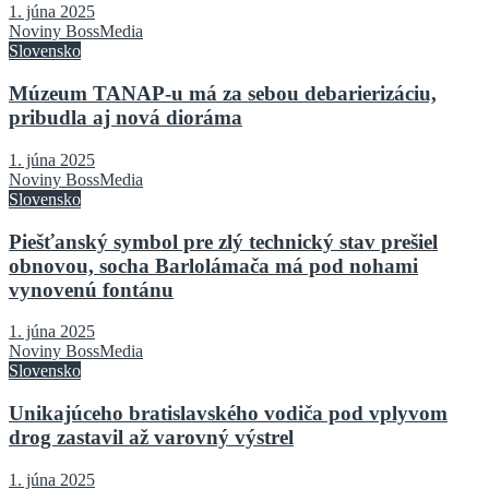
1. júna 2025
Noviny BossMedia
Slovensko
Múzeum TANAP-u má za sebou debarierizáciu,
pribudla aj nová dioráma
1. júna 2025
Noviny BossMedia
Slovensko
Piešťanský symbol pre zlý technický stav prešiel
obnovou, socha Barlolámača má pod nohami
vynovenú fontánu
1. júna 2025
Noviny BossMedia
Slovensko
Unikajúceho bratislavského vodiča pod vplyvom
drog zastavil až varovný výstrel
1. júna 2025