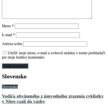
Meno
*
E-mail
*
Adresa webu
Uložiť moje meno, e-mail a webovú stránku v tomto prehliadači
pre moje budúce komentáre.
Slovensko
Slovensko
Vodiča obvineného z úmyselného zrazenia cyklistky
v Nitre vzali do väzby