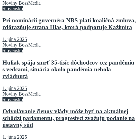
Noviny BossMedia
Slovensko
Pri nominácii guvernéra NBS platí koaličná zmluva,
zdôrazňuje strana Hlas, ktorá podporuje Kažimíra
1. júna 2025
Noviny BossMedia
Slovensko
Huliak spája smrť 35-tisíc dôchodcov cez pandémiu
s vedcami, situácia okolo pandémia nebola
zvládnutá
1. júna 2025
Noviny BossMedia
Slovensko
Odvolávanie členov vlády môže byť na aktuálnej
schôdzi parlamentu, progresívci zvažujú podanie na
ústavný súd
1. júna 2025