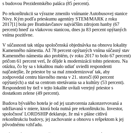
s budovou Prezidentského paláca (85 percent).
Po rekonštrukcii sa výrazne zmenilo vnímanie Autobusovej stanice
Nivy. Kým podľa prieskumu agentúry STEM/MARK z roku
2017[1] bola pre Bratislavčanov najväčším zdrojom hanby (67
percent) hneď za vlakovou stanicou, dnes ju 83 percent opýtaných
vníma pozitívne.
V súčasnosti tak stúpa spoločenská objednávka na obnovu lokality
Kamenného námestia. Až 78 percent opýtaných vníma súčasný stav
Kamenného námestia ako problém, (v roku 2017 to bolo 67 percent)
pričom 61 percent verí, že dôjde k modernizácii tohto priestoru. Na
otázku, čo by sa s lokalitou malo udiať uviedli respondenti
najčastejšie, že priestor by sa mal zmodernizovať tak, aby
zodpovedal centru hlavného mesta v 21. storočí (60 percent
opýtaných) a stal sa centrom stretávania sa a kultúry (53 percent).
Respondenti by tiež v tejto lokalite uvítali verejný priestor s
dostatkom zelene (49 percent).
Budova bývalého hotela je od jej uzatvorenia zakonzervovaná a
udržiavaná v miere, ktorá bola nutná pre rekonštrukciu. Investor,
spoločnosť LORDSHIP deklaruje, že má v pláne citlivú
rekonštrukciu budovy, jej zachovanie a obnovu s rešpektom k jej
pôvodnému vzhľadu.