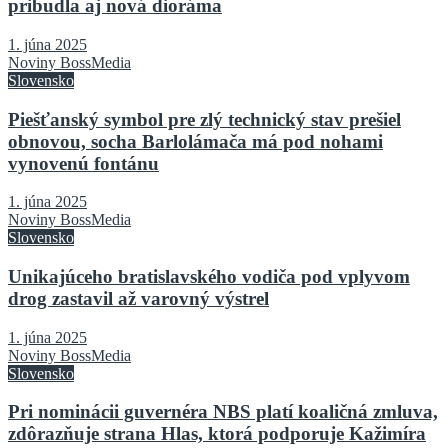
pribudla aj nová dioráma
1. júna 2025
Noviny BossMedia
Slovensko
Piešťanský symbol pre zlý technický stav prešiel
obnovou, socha Barlolámača má pod nohami
vynovenú fontánu
1. júna 2025
Noviny BossMedia
Slovensko
Unikajúceho bratislavského vodiča pod vplyvom
drog zastavil až varovný výstrel
1. júna 2025
Noviny BossMedia
Slovensko
Pri nominácii guvernéra NBS platí koaličná zmluva,
zdôrazňuje strana Hlas, ktorá podporuje Kažimíra