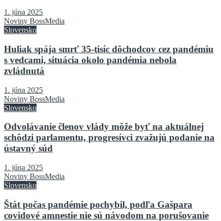
1. júna 2025
Noviny BossMedia
Slovensko
Huliak spája smrť 35-tisíc dôchodcov cez pandémiu
s vedcami, situácia okolo pandémia nebola
zvládnutá
1. júna 2025
Noviny BossMedia
Slovensko
Odvolávanie členov vlády môže byť na aktuálnej
schôdzi parlamentu, progresívci zvažujú podanie na
ústavný súd
1. júna 2025
Noviny BossMedia
Slovensko
Štát počas pandémie pochybil, podľa Gašpara
covidové amnestie nie sú návodom na porušovanie