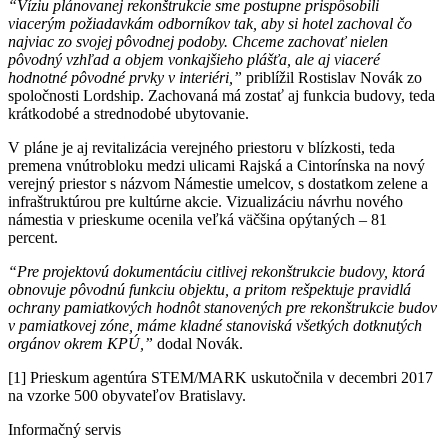
“Víziu plánovanej rekonštrukcie sme postupne prispôsobili
viacerým požiadavkám odborníkov tak, aby si hotel zachoval čo
najviac zo svojej pôvodnej podoby. Chceme zachovať nielen
pôvodný vzhľad a objem vonkajšieho plášťa, ale aj viaceré
hodnotné pôvodné prvky v interiéri,”
priblížil Rostislav Novák zo
spoločnosti Lordship. Zachovaná má zostať aj funkcia budovy, teda
krátkodobé a strednodobé ubytovanie.
V pláne je aj revitalizácia verejného priestoru v blízkosti, teda
premena vnútrobloku medzi ulicami Rajská a Cintorínska na nový
verejný priestor s názvom Námestie umelcov, s dostatkom zelene a
infraštruktúrou pre kultúrne akcie. Vizualizáciu návrhu nového
námestia v prieskume ocenila veľká väčšina opýtaných – 81
percent.
“Pre projektovú dokumentáciu citlivej rekonštrukcie budovy, ktorá
obnovuje pôvodnú funkciu objektu, a pritom rešpektuje pravidlá
ochrany pamiatkových hodnôt stanovených pre rekonštrukcie budov
v pamiatkovej zóne, máme kladné stanoviská všetkých dotknutých
orgánov okrem KPÚ,”
dodal Novák.
[1] Prieskum agentúra STEM/MARK uskutočnila v decembri 2017
na vzorke 500 obyvateľov Bratislavy.
Informačný servis