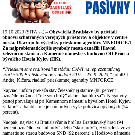
19.10.2023 (SITA.sk) –
Obyvatelia Bratislavy by privítali
obnovu schátraných verejných priestorov a objektov v centre
mesta. Ukazujú to výsledky prieskumu agentúry MNFORCE.1
Za najproblematickejšie symboly mesta označili Hlavnú
železničnú stanicu a Kamenné námestie s budovou OD Prior a
bývalého Hotela Kyjev (HK).
“Prieskum sme realizovali metódou CAWI na reprezentatívnej
vzorke 500 Bratislavčanov v období 20.9. – 25. 9. 2023,”
priblížil
Andrej Kičura, riaditeľ prieskumnej agentúry MNFORCE.
Najviac ľuďom prekáža stav železničnej stanice (88 percent
označilo možnosti “nie som hrdý” alebo “hanbím sa”). Negatívny
postoj prevažuje aj pri Kamennom námestí a bývalom Hoteli Kyjev,
za ktoré sa hanbí a nie je naň hrdých vyše polovica opýtaných (54
percent).
Naopak, najviac sú Bratislavčania hrdí na Bratislavský hrad (94
percent označilo “veľmi hrdý” alebo “skôr hrdý”), Hviezdoslavovo
námestie so starou budovou SND (92 percent) a Hodžovo námestie