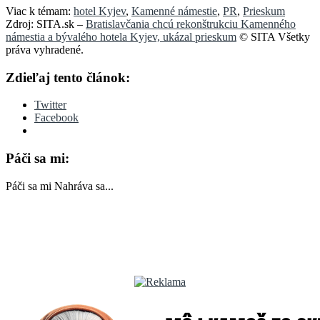
Viac k témam:
hotel Kyjev
,
Kamenné námestie
,
PR
,
Prieskum
Zdroj: SITA.sk –
Bratislavčania chcú rekonštrukciu Kamenného
námestia a bývalého hotela Kyjev, ukázal prieskum
© SITA Všetky
práva vyhradené.
Zdieľaj tento článok:
Twitter
Facebook
Páči sa mi:
Páči sa mi
Nahráva sa...