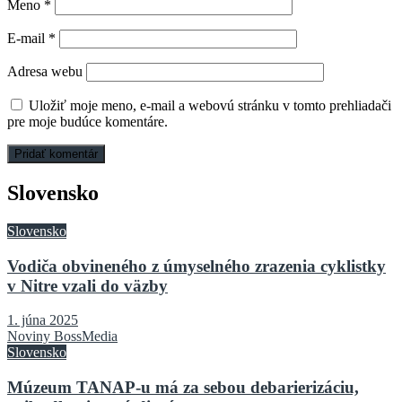
Meno
*
E-mail
*
Adresa webu
Uložiť moje meno, e-mail a webovú stránku v tomto prehliadači
pre moje budúce komentáre.
Slovensko
Slovensko
Vodiča obvineného z úmyselného zrazenia cyklistky
v Nitre vzali do väzby
1. júna 2025
Noviny BossMedia
Slovensko
Múzeum TANAP-u má za sebou debarierizáciu,