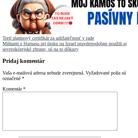
Navigácia
Tretí platinový certifikát za udržateľnosť v rade
Militanti z Hamasu pri útoku na Izrael pravdepodobne použili aj
v
severokórejské zbrane, sú na to dôkazy
článku
Pridaj komentár
Vaša e-mailová adresa nebude zverejnená.
Vyžadované polia sú
označené
*
Komentár
*