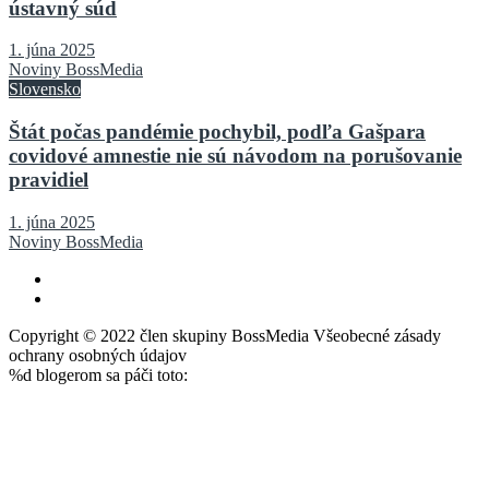
ústavný súd
1. júna 2025
Noviny BossMedia
Slovensko
Štát počas pandémie pochybil, podľa Gašpara
covidové amnestie nie sú návodom na porušovanie
pravidiel
1. júna 2025
Noviny BossMedia
Copyright © 2022 člen skupiny BossMedia Všeobecné zásady
ochrany osobných údajov
%d
blogerom sa páči toto: