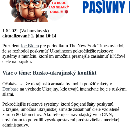
1.6.2022 (Webnoviny.sk) –
aktualizované 1. júna 10:14
Prezident
Joe Biden
pre periodikum The New York Times uviedol,
že sa rozhodol poskytnúť Ukrajincom pokročilejšie raketové
systémy a muníciu, ktoré im umožnia presnejšie zasiahnuť kľúčové
ciele na bojisku.
Viac o téme: Rusko-ukrajinský konflikt
Očakáva sa, že ukrajinská armáda by mohla použiť rakety v
Donbase
na východe Ukrajiny, kde trvajú intenzívne boje s ruskými
silami.
Pokročilejšie raketové systémy, ktoré Spojené štáty poskytnú
Ukrajine, umožnia ukrajinskej armáde zasiahnuť ciele vzdialené
zhruba 80 kilometrov. Ako referuje spravodajský web CNN,
novinárom to potvrdili vysokopostavení predstavitelia americkej
administratívy.