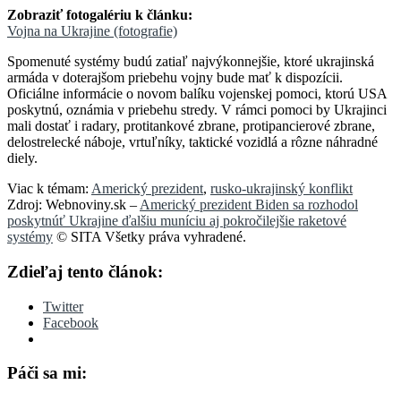
Zobraziť fotogalériu k článku:
Vojna na Ukrajine (fotografie)
Spomenuté systémy budú zatiaľ najvýkonnejšie, ktoré ukrajinská
armáda v doterajšom priebehu vojny bude mať k dispozícii.
Oficiálne informácie o novom balíku vojenskej pomoci, ktorú USA
poskytnú, oznámia v priebehu stredy. V rámci pomoci by Ukrajinci
mali dostať i radary, protitankové zbrane, protipancierové zbrane,
delostrelecké náboje, vrtuľníky, taktické vozidlá a rôzne náhradné
diely.
Viac k témam:
Americký prezident
,
rusko-ukrajinský konflikt
Zdroj: Webnoviny.sk –
Americký prezident Biden sa rozhodol
poskytnúť Ukrajine ďalšiu muníciu aj pokročilejšie raketové
systémy
© SITA Všetky práva vyhradené.
Zdieľaj tento článok:
Twitter
Facebook
Páči sa mi: