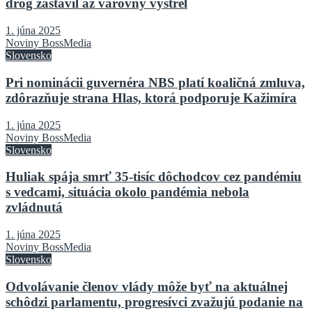
drog zastavil až varovný výstrel
1. júna 2025
Noviny BossMedia
Slovensko
Pri nominácii guvernéra NBS platí koaličná zmluva,
zdôrazňuje strana Hlas, ktorá podporuje Kažimíra
1. júna 2025
Noviny BossMedia
Slovensko
Huliak spája smrť 35-tisíc dôchodcov cez pandémiu
s vedcami, situácia okolo pandémia nebola
zvládnutá
1. júna 2025
Noviny BossMedia
Slovensko
Odvolávanie členov vlády môže byť na aktuálnej
schôdzi parlamentu, progresívci zvažujú podanie na