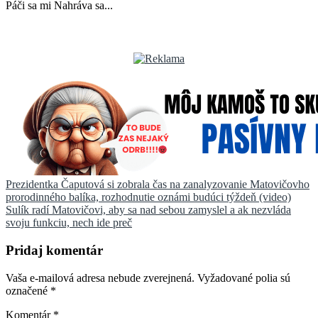
Páči sa mi
Nahráva sa...
Navigácia
Prezidentka Čaputová si zobrala čas na zanalyzovanie Matovičovho
prorodinného balíka, rozhodnutie oznámi budúci týždeň (video)
v
Sulík radí Matovičovi, aby sa nad sebou zamyslel a ak nezvláda
článku
svoju funkciu, nech ide preč
Pridaj komentár
Vaša e-mailová adresa nebude zverejnená.
Vyžadované polia sú
označené
*
Komentár
*