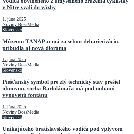
Vodiča obvineného z úmyselného zrazenia cyklistky
v Nitre vzali do väzby
1. júna 2025
Noviny BossMedia
Slovensko
Múzeum TANAP-u má za sebou debarierizáciu,
pribudla aj nová dioráma
1. júna 2025
Noviny BossMedia
Slovensko
Piešťanský symbol pre zlý technický stav prešiel
obnovou, socha Barlolámača má pod nohami
vynovenú fontánu
1. júna 2025
Noviny BossMedia
Slovensko
Unikajúceho bratislavského vodiča pod vplyvom