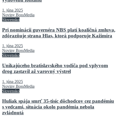
1. júna 2025
Noviny BossMedia
Slovensko
Pri nominácii guvernéra NBS platí koaličná zmluva,
zdôrazňuje strana Hlas, ktorá podporuje Kažimíra
1. júna 2025
Noviny BossMedia
Slovensko
Unikajúceho bratislavského vodiča pod vplyvom
drog zastavil až varovný výstrel
1. júna 2025
Noviny BossMedia
Slovensko
Huliak spája smrť 35-tisíc dôchodcov cez pandémiu
s vedcami, situácia okolo pandémia nebola
zvládnutá