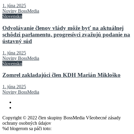
1. júna 2025
Noviny BossMedia
Slovensko
Odvolávanie členov vlády môže byť na aktuálnej
schôdzi parlamentu, progresívci zvažujú podanie na
ústavný súd
1. júna 2025
Noviny BossMedia
Slovensko
Zomrel zakladajúci člen KDH Marián Mikloško
1. júna 2025
Noviny BossMedia
Copyright © 2022 člen skupiny BossMedia Všeobecné zásady
ochrany osobných údajov
%d
blogerom sa páči toto: