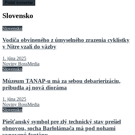
Slovensko
Slovensko
Vodiča obvineného z úmyselného zrazenia cyklistky
v Nitre vzali do väzby
1. júna 2025
Noviny BossMedia
Slovensko
Múzeum TANAP-u má za sebou debarierizáciu,
pribudla aj nová dioráma
1. júna 2025
Noviny BossMedia
Slovensko
Piešťanský symbol pre zlý technický stav prešiel
obnovou, socha Barlolámača má pod nohami
vynovenú fontánu