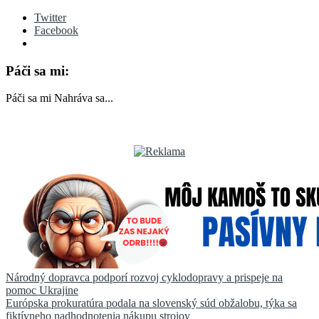
Twitter
Facebook
Páči sa mi:
Páči sa mi
Nahráva sa...
Navigácia
Národný dopravca podporí rozvoj cyklodopravy a prispeje na
pomoc Ukrajine
v
Európska prokuratúra podala na slovenský súd obžalobu, týka sa
článku
fiktívneho nadhodnotenia nákupu strojov