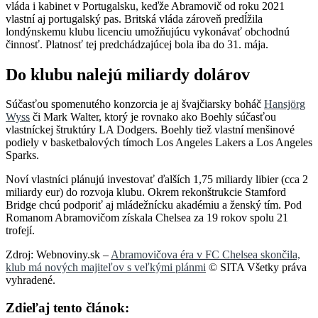
vláda i kabinet v Portugalsku, keďže Abramovič od roku 2021
vlastní aj portugalský pas. Britská vláda zároveň predĺžila
londýnskemu klubu licenciu umožňujúcu vykonávať obchodnú
činnosť. Platnosť tej predchádzajúcej bola iba do 31. mája.
Do klubu nalejú miliardy dolárov
Súčasťou spomenutého konzorcia je aj švajčiarsky boháč
Hansjörg
Wyss
či Mark Walter, ktorý je rovnako ako Boehly súčasťou
vlastníckej štruktúry LA Dodgers. Boehly tiež vlastní menšinové
podiely v basketbalových tímoch Los Angeles Lakers a Los Angeles
Sparks.
Noví vlastníci plánujú investovať ďalších 1,75 miliardy libier (cca 2
miliardy eur) do rozvoja klubu. Okrem rekonštrukcie Stamford
Bridge chcú podporiť aj mládežnícku akadémiu a ženský tím. Pod
Romanom Abramovičom získala Chelsea za 19 rokov spolu 21
trofejí.
Zdroj: Webnoviny.sk –
Abramovičova éra v FC Chelsea skončila,
klub má nových majiteľov s veľkými plánmi
© SITA Všetky práva
vyhradené.
Zdieľaj tento článok: