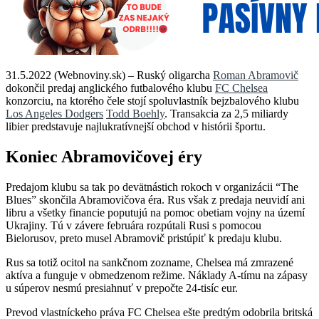
31.5.2022 (Webnoviny.sk) – Ruský oligarcha
Roman Abramovič
dokončil predaj anglického futbalového klubu
FC Chelsea
konzorciu, na ktorého čele stojí spoluvlastník bejzbalového klubu
Los Angeles Dodgers
Todd Boehly
. Transakcia za 2,5 miliardy
libier predstavuje najlukratívnejší obchod v histórii športu.
Koniec Abramovičovej éry
Predajom klubu sa tak po devätnástich rokoch v organizácii “The
Blues” skončila Abramovičova éra. Rus však z predaja neuvidí ani
libru a všetky financie poputujú na pomoc obetiam vojny na území
Ukrajiny. Tú v závere februára rozpútali Rusi s pomocou
Bielorusov, preto musel Abramovič pristúpiť k predaju klubu.
Rus sa totiž ocitol na sankčnom zozname, Chelsea má zmrazené
aktíva a funguje v obmedzenom režime. Náklady A-tímu na zápasy
u súperov nesmú presiahnuť v prepočte 24-tisíc eur.
Prevod vlastníckeho práva FC Chelsea ešte predtým odobrila britská