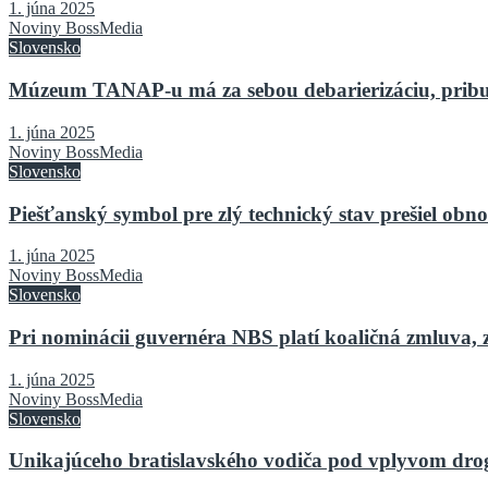
1. júna 2025
Noviny BossMedia
Slovensko
Múzeum TANAP-u má za sebou debarierizáciu, pribu
1. júna 2025
Noviny BossMedia
Slovensko
Piešťanský symbol pre zlý technický stav prešiel o
1. júna 2025
Noviny BossMedia
Slovensko
Pri nominácii guvernéra NBS platí koaličná zmluva, 
1. júna 2025
Noviny BossMedia
Slovensko
Unikajúceho bratislavského vodiča pod vplyvom drog 