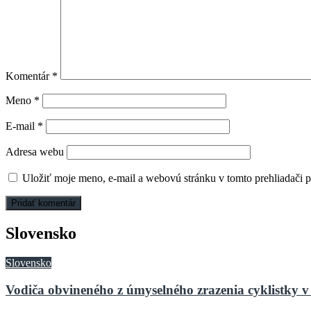
Komentár
*
Meno
*
E-mail
*
Adresa webu
Uložiť moje meno, e-mail a webovú stránku v tomto prehliadači 
Slovensko
Slovensko
Vodiča obvineného z úmyselného zrazenia cyklistky v 