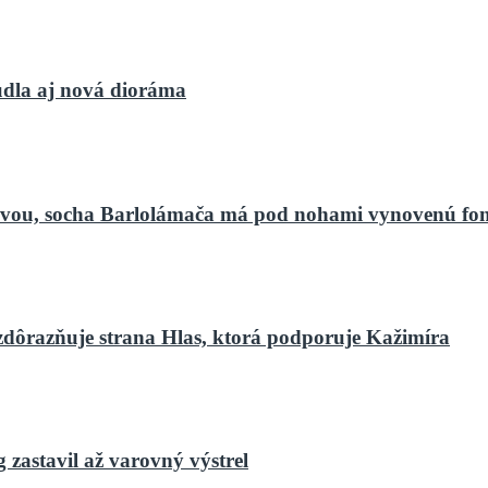
dla aj nová dioráma
bnovou, socha Barlolámača má pod nohami vynovenú fo
zdôrazňuje strana Hlas, ktorá podporuje Kažimíra
zastavil až varovný výstrel