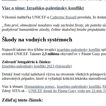
Viac o téme: Izraelsko-palestínsky konflikt
Výkonná riaditeľka UNICEF-u
Catherine Russell
povedala, že dodan
„Toto prvé, obmedzené množstvo vody zachráni životy, ale potreby sú 
poskytovať humanitárne zásoby, čelíme skutočnej hrozbe prepuknutia 
Škody na vodných systémoch
Najnovší takmer dva týždne trvajúci
izraelsko-palestínsky konflikt
spô
uviedol UNICEF. Takmer
2,3 milióna
obyvateľov v Pásme Gazy podľa
Zobraziť fotogalériu k článku:
Izraelsko-palestínsky konflikt 2023 (fotografie)
Detský fond vydal naliehavú výzvu na otvorenie všetkých prístupov
zdravotných prípadov, ktoré si vyžadujú kritickú lekársku starostlivos
Viac k témam:
Humanitárna pomoc
,
Izraelsko-palestínsky konflikt
,
P
Zdroj: SITA.sk –
UNICEF dostal do Pásma Gazy vodu pre 22-tisíc ľud
Zdieľaj tento článok: