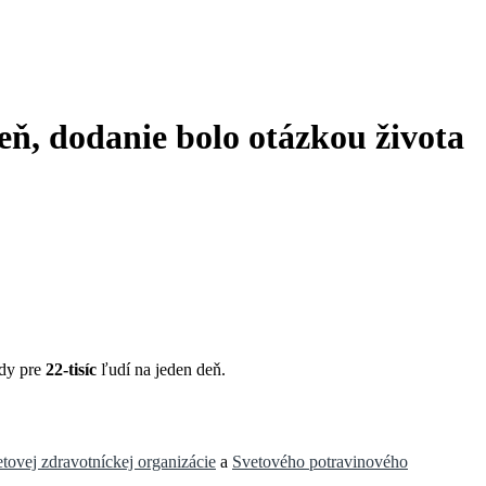
ň, dodanie bolo otázkou života
ody pre
22-tisíc
ľudí na jeden deň.
tovej zdravotníckej organizácie
a
Svetového potravinového