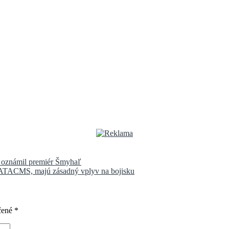
n, oznámil premiér Šmyhaľ
 ATACMS, majú zásadný vplyv na bojisku
čené
*