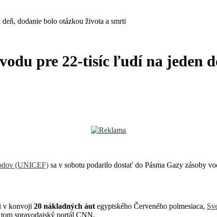
deň, dodanie bolo otázkou života a smrti
du pre 22-tisíc ľudí na jeden de
rodov (UNICEF)
sa v sobotu podarilo dostať do Pásma Gazy zásoby v
i v konvoji
20 nákladných áut
egyptského Červeného polmesiaca,
Sve
 o tom spravodajský portál CNN.