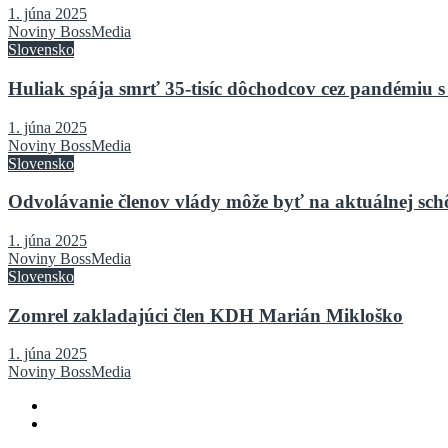
1. júna 2025
Noviny BossMedia
Slovensko
Huliak spája smrť 35-tisíc dôchodcov cez pandémiu s
1. júna 2025
Noviny BossMedia
Slovensko
Odvolávanie členov vlády môže byť na aktuálnej sch
1. júna 2025
Noviny BossMedia
Slovensko
Zomrel zakladajúci člen KDH Marián Mikloško
1. júna 2025
Noviny BossMedia