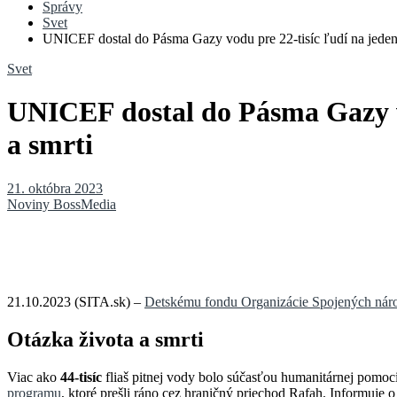
Správy
Svet
UNICEF dostal do Pásma Gazy vodu pre 22-tisíc ľudí na jeden 
Svet
UNICEF dostal do Pásma Gazy vo
a smrti
21. októbra 2023
Noviny BossMedia
21.10.2023 (SITA.sk) –
Detskému fondu Organizácie Spojených ná
Otázka života a smrti
Viac ako
44-tisíc
fliaš pitnej vody bolo súčasťou humanitárnej pomoc
programu
, ktoré prešli ráno cez hraničný priechod Rafah. Informuje