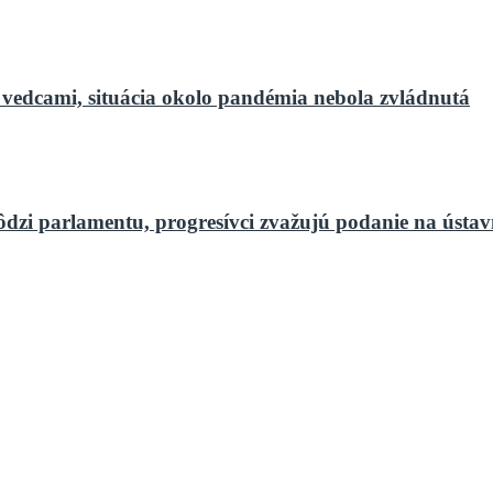
 vedcami, situácia okolo pandémia nebola zvládnutá
ôdzi parlamentu, progresívci zvažujú podanie na ústa