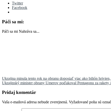
Twitter
Facebook
Páči sa mi:
Páči sa mi
Nahráva sa...
Navigácia
Ukrajina minula tento rok na obranu doposiaľ viac ako bilión hrivie
Ukrajinský minister obrany Umerov poďakoval Pentagonu za rakety
v
článku
Pridaj komentár
Vaša e-mailová adresa nebude zverejnená.
Vyžadované polia sú ozna