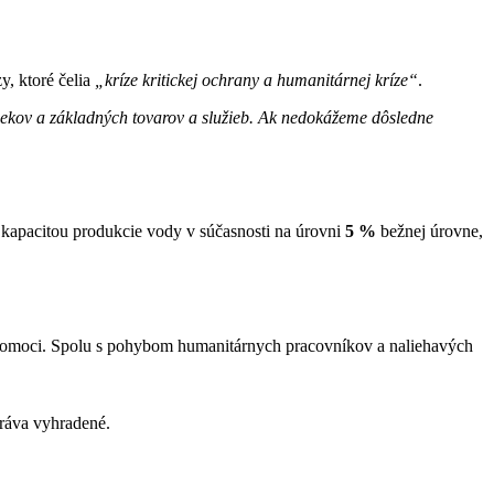
, ktoré čelia
„kríze kritickej ochrany a humanitárnej kríze“
.
 liekov a základných tovarov a služieb. Ak nedokážeme dôsledne
kapacitou produkcie vody v súčasnosti na úrovni
5 %
bežnej úrovne,
 pomoci. Spolu s pohybom humanitárnych pracovníkov a naliehavých
áva vyhradené.