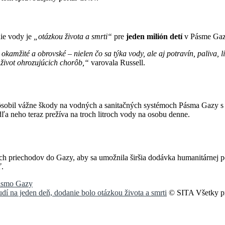
ie vody je
„otázkou života a smrti“
pre
jeden milión detí
v Pásme Gazy
okamžité a obrovské – nielen čo sa týka vody, ale aj potravín, paliva,
život ohrozujúcich chorôb,“
varovala Russell.
sobil vážne škody na vodných a sanitačných systémoch Pásma Gazy s 
 neho teraz prežíva na troch litroch vody na osobu denne.
ých priechodov do Gazy, aby sa umožnila širšia dodávka humanitárnej
ť.
ásmo Gazy
í na jeden deň, dodanie bolo otázkou života a smrti
© SITA Všetky pr