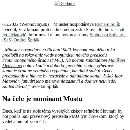
6.5.2022 (Webnoviny.sk) – Minister hospodárstva
Richard Sulík
uviedol, že v konaní proti nadmernému zisku Slovnaftu ho zastavil
Igor Matovič
. Informoval o tom hovorca strany
Sloboda a Solidarita
(SaS)
Ondrej Šprlák
.
„Minister hospodárstva Richard Sulík koncom minulého roka
predložil na rokovanie vlády nomináciu nového predsedu
Protimonopolného úradu (PMÚ). Na novom kandidátovi
Matúšovi
Medvecovi
bola v koalícii dohoda, prebehlo riadne výberové
konanie vrátane verejného vypočutia, kandidát spĺňal všetky
predpoklady a hlavne by nezávisle a odhodlane konal. Avšak Igor
Matovič v januári jeho menovanie zastavil a dodnes neuviedol
žiaden dôvod,“
uviedol Šprlák.
Na čele je nominant Mostu
Dnes, keď je na stole téma vysokých ziskov rafinérie Slovnaft, by
bol podľa SaS práve nový predseda PMÚ tým človekom, ktorý by
vedel a mohol zakročiť.