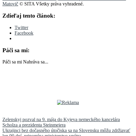
Matovič
© SITA Všetky práva vyhradené.
Zdieľaj tento článok:
Twitter
Facebook
Páči sa mi:
Páči sa mi
Nahráva sa...
Navigácia
Zelenskyj pozval na 9. mája do Kyjeva nemeckého kancelára
Scholza a prezidenta Steinmeiera
v
Ukrajinci bez dočasného útočiska sa na Slovensku môžu zdržiavať
len 90 dní, pripomína ministerstvo vnútra