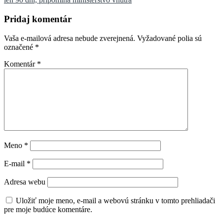
článku
Pridaj komentár
Vaša e-mailová adresa nebude zverejnená.
Vyžadované polia sú
označené
*
Komentár
*
Meno
*
E-mail
*
Adresa webu
Uložiť moje meno, e-mail a webovú stránku v tomto prehliadači
pre moje budúce komentáre.