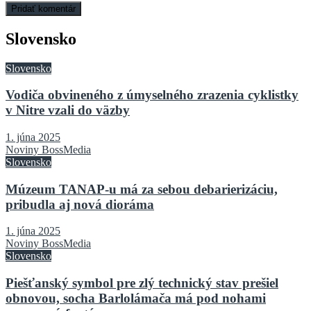
Slovensko
Slovensko
Vodiča obvineného z úmyselného zrazenia cyklistky
v Nitre vzali do väzby
1. júna 2025
Noviny BossMedia
Slovensko
Múzeum TANAP-u má za sebou debarierizáciu,
pribudla aj nová dioráma
1. júna 2025
Noviny BossMedia
Slovensko
Piešťanský symbol pre zlý technický stav prešiel
obnovou, socha Barlolámača má pod nohami