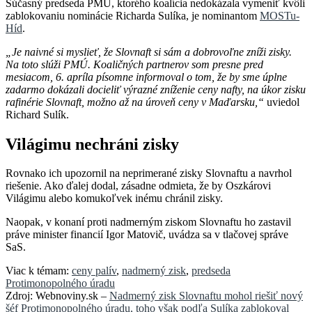
Súčasný predseda PMÚ, ktorého koalícia nedokázala vymeniť kvôli
zablokovaniu nominácie Richarda Sulíka, je nominantom
MOSTu-
Híd
.
„Je naivné si myslieť, že Slovnaft si sám a dobrovoľne zníži zisky.
Na toto slúži PMÚ. Koaličných partnerov som presne pred
mesiacom, 6. apríla písomne informoval o tom, že by sme úplne
zadarmo dokázali docieliť výrazné zníženie ceny nafty, na úkor zisku
rafinérie Slovnaft, možno až na úroveň ceny v Maďarsku,“
uviedol
Richard Sulík.
Világimu nechráni zisky
Rovnako ich upozornil na neprimerané zisky Slovnaftu a navrhol
riešenie. Ako ďalej dodal, zásadne odmieta, že by Oszkárovi
Világimu alebo komukoľvek inému chránil zisky.
Naopak, v konaní proti nadmerným ziskom Slovnaftu ho zastavil
práve minister financií Igor Matovič, uvádza sa v tlačovej správe
SaS.
Viac k témam:
ceny palív
,
nadmerný zisk
,
predseda
Protimonopolného úradu
Zdroj: Webnoviny.sk –
Nadmerný zisk Slovnaftu mohol riešiť nový
šéf Protimonopolného úradu, toho však podľa Sulíka zablokoval