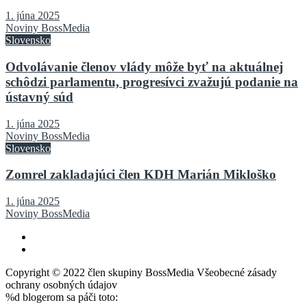
1. júna 2025
Noviny BossMedia
Slovensko
Odvolávanie členov vlády môže byť na aktuálnej
schôdzi parlamentu, progresívci zvažujú podanie na
ústavný súd
1. júna 2025
Noviny BossMedia
Slovensko
Zomrel zakladajúci člen KDH Marián Mikloško
1. júna 2025
Noviny BossMedia
Copyright © 2022 člen skupiny BossMedia Všeobecné zásady
ochrany osobných údajov
%d
blogerom sa páči toto: