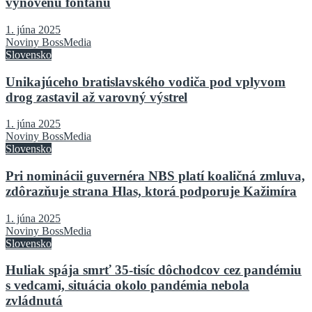
vynovenú fontánu
1. júna 2025
Noviny BossMedia
Slovensko
Unikajúceho bratislavského vodiča pod vplyvom
drog zastavil až varovný výstrel
1. júna 2025
Noviny BossMedia
Slovensko
Pri nominácii guvernéra NBS platí koaličná zmluva,
zdôrazňuje strana Hlas, ktorá podporuje Kažimíra
1. júna 2025
Noviny BossMedia
Slovensko
Huliak spája smrť 35-tisíc dôchodcov cez pandémiu
s vedcami, situácia okolo pandémia nebola
zvládnutá