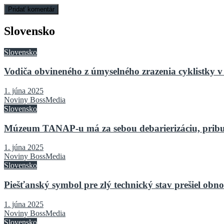
Slovensko
Slovensko
Vodiča obvineného z úmyselného zrazenia cyklistky v 
1. júna 2025
Noviny BossMedia
Slovensko
Múzeum TANAP-u má za sebou debarierizáciu, pribu
1. júna 2025
Noviny BossMedia
Slovensko
Piešťanský symbol pre zlý technický stav prešiel o
1. júna 2025
Noviny BossMedia
Slovensko