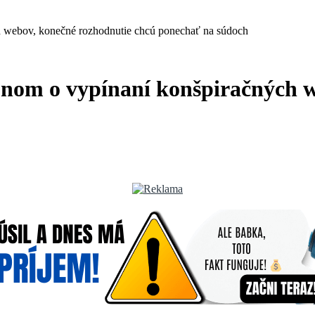
ch webov, konečné rozhodnutie chcú ponechať na súdoch
konom o vypínaní konšpiračných 