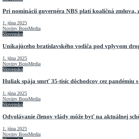
Pri nominácii guvernéra NBS platí koaličná zmluva, 
1. júna 2025
Noviny BossMedia
Slovensko
Unikajúceho bratislavského vodiča pod vplyvom drog 
1. júna 2025
Noviny BossMedia
Slovensko
Huliak spája smrť 35-tisíc dôchodcov cez pandémiu s
1. júna 2025
Noviny BossMedia
Slovensko
Odvolávanie členov vlády môže byť na aktuálnej sch
1. júna 2025
Noviny BossMedia