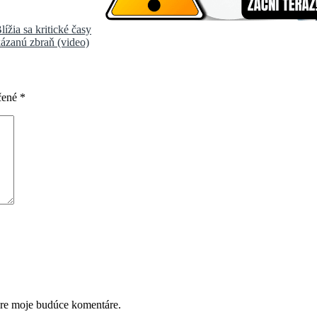
ížia sa kritické časy
kázanú zbraň (video)
čené
*
pre moje budúce komentáre.