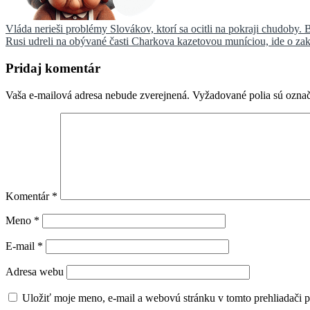
Navigácia
Vláda nerieši problémy Slovákov, ktorí sa ocitli na pokraji chudoby. Bl
Rusi udreli na obývané časti Charkova kazetovou muníciou, ide o za
v
článku
Pridaj komentár
Vaša e-mailová adresa nebude zverejnená.
Vyžadované polia sú ozna
Komentár
*
Meno
*
E-mail
*
Adresa webu
Uložiť moje meno, e-mail a webovú stránku v tomto prehliadači 