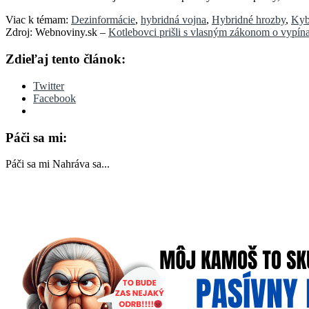
Viac k témam:
Dezinformácie
,
hybridná vojna
,
Hybridné hrozby
,
Kyb
Zdroj: Webnoviny.sk –
Kotlebovci prišli s vlasným zákonom o vypí
Zdieľaj tento článok:
Twitter
Facebook
Páči sa mi:
Páči sa mi
Nahráva sa...