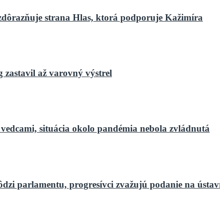
zdôrazňuje strana Hlas, ktorá podporuje Kažimíra
zastavil až varovný výstrel
 vedcami, situácia okolo pandémia nebola zvládnutá
ôdzi parlamentu, progresívci zvažujú podanie na ústa