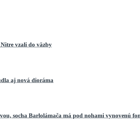
Nitre vzali do väzby
dla aj nová dioráma
bnovou, socha Barlolámača má pod nohami vynovenú fo