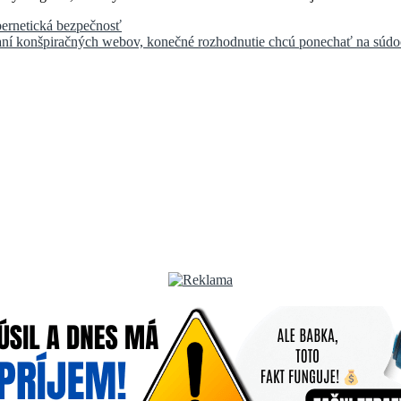
ernetická bezpečnosť
naní konšpiračných webov, konečné rozhodnutie chcú ponechať na súd