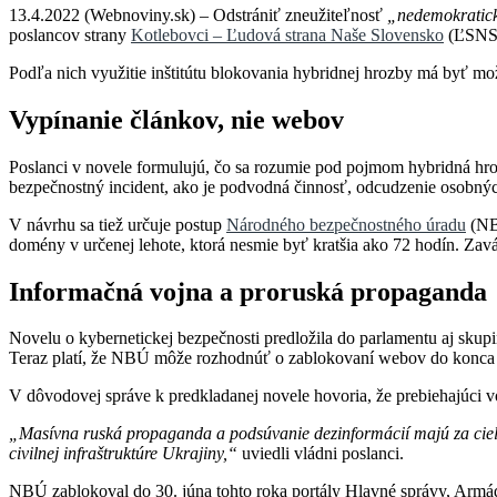
13.4.2022 (Webnoviny.sk) – Odstrániť zneužiteľnosť
„nedemokratick
poslancov strany
Kotlebovci – Ľudová strana Naše Slovensko
(ĽSNS
Podľa nich využitie inštitútu blokovania hybridnej hrozby má byť mo
Vypínanie článkov, nie webov
Poslanci v novele formulujú, čo sa rozumie pod pojmom hybridná hroz
bezpečnostný incident, ako je podvodná činnosť, odcudzenie osobných
V návrhu sa tiež určuje postup
Národného bezpečnostného úradu
(NBÚ
domény v určenej lehote, ktorá nesmie byť kratšia ako 72 hodín. Za
Informačná vojna a proruská propaganda
Novelu o kybernetickej bezpečnosti predložila do parlamentu aj skup
Teraz platí, že NBÚ môže rozhodnúť o zablokovaní webov do konca 
V dôvodovej správe k predkladanej novele hovoria, že prebiehajúci v
„Masívna ruská propaganda a podsúvanie dezinformácií majú za cieľ 
civilnej infraštruktúre Ukrajiny,“
uviedli vládni poslanci.
NBÚ zablokoval do 30. júna tohto roka portály Hlavné správy, Armád