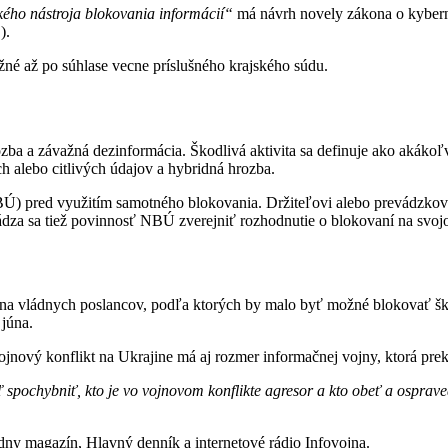
ého nástroja blokovania informácií“
má návrh novely zákona o kyberne
).
žné až po súhlase vecne príslušného krajského súdu.
ba a závažná dezinformácia. Škodlivá aktivita sa definuje ako akákoľv
 alebo citlivých údajov a hybridná hrozba.
) pred využitím samotného blokovania. Držiteľovi alebo prevádzkova
vádza sa tiež povinnosť NBÚ zverejniť rozhodnutie o blokovaní na svo
ina vládnych poslancov, podľa ktorých by malo byť možné blokovať ško
júna.
ojnový konflikt na Ukrajine má aj rozmer informačnej vojny, ktorá prek
spochybniť, kto je vo vojnovom konflikte agresor a kto obeť a osprave
ny magazín, Hlavný denník a internetové rádio Infovojna.