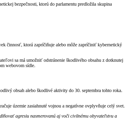
tickej bezpečnosti, ktorú do parlamentu predložila skupina
ek činnosť, ktorá zapríčiňuje alebo môže zapríčiniť kybernetický
teľovi sa má umožniť odstránenie škodlivého obsahu z dotknutej
jom webovom sídle.
dlivý obsah alebo škodlivé aktivity do 30. septembra tohto roka.
račuje územie zasiahnuté vojnou a negatívne ovplyvňuje celý svet.
dlňovať agresiu nasmerovanú aj voči civilnému obyvateľstvu a