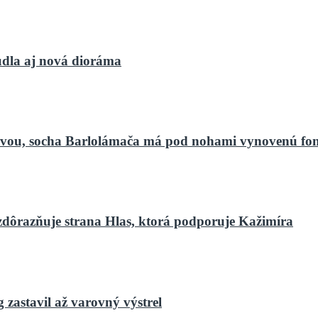
dla aj nová dioráma
bnovou, socha Barlolámača má pod nohami vynovenú fo
zdôrazňuje strana Hlas, ktorá podporuje Kažimíra
zastavil až varovný výstrel