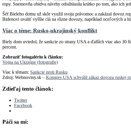
ropy. Snemovňa obidva návrhy odsúhlasila krátko po tom, ako ich j
Šéf Bieleho domu už skôr využil svoju právomoc a zakázal dovoz r
Bidenovi uvaliť vyššie clá na rôzne dovozy, napríklad oceľových a h
Viac o téme: Rusko-ukrajinský konflikt
Biely dom uviedol, že sankcie zo strany USA a ďalších viac ako 30 
percent.
Zobraziť fotogalériu k článku:
Vojna na Ukrajine (fotografie)
Viac k témam:
Sankcie proti Rusku
Zdroj: Webnoviny.sk –
Kongres USA schválil zákaz dovozu ruskej r
Zdieľaj tento článok:
Twitter
Facebook
Páči sa mi: