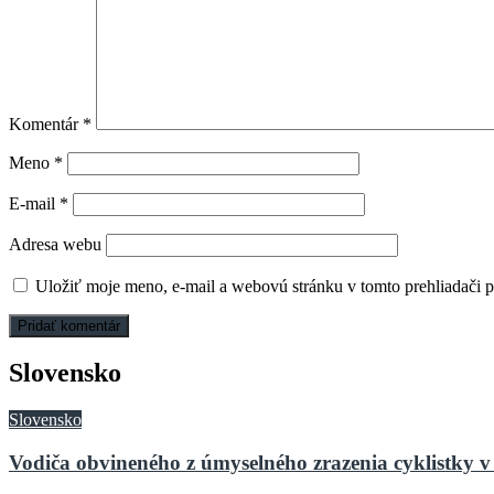
Komentár
*
Meno
*
E-mail
*
Adresa webu
Uložiť moje meno, e-mail a webovú stránku v tomto prehliadači 
Slovensko
Slovensko
Vodiča obvineného z úmyselného zrazenia cyklistky v 