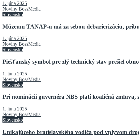
1. júna 2025
Noviny BossMedia
Slovensko
Múzeum TANAP-u má za sebou debarierizáciu, pribu
1. júna 2025
Noviny BossMedia
Slovensko
Piešťanský symbol pre zlý technický stav prešiel o
1. júna 2025
Noviny BossMedia
Slovensko
Pri nominácii guvernéra NBS platí koaličná zmluva, 
1. júna 2025
Noviny BossMedia
Slovensko
Unikajúceho bratislavského vodiča pod vplyvom drog 