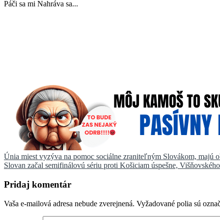
Páči sa mi
Nahráva sa...
Navigácia
Únia miest vyzýva na pomoc sociálne zraniteľným Slovákom, majú o
Slovan začal semifinálovú sériu proti Košiciam úspešne, Višňovského 
v
článku
Pridaj komentár
Vaša e-mailová adresa nebude zverejnená.
Vyžadované polia sú ozna