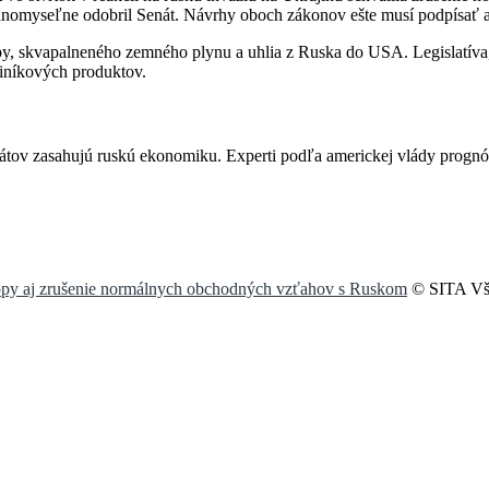
ednomyseľne odobril Senát. Návrhy oboch zákonov ešte musí podpísať 
opy, skvapalneného zemného plynu a uhlia z Ruska do USA. Legislatí
liníkových produktov.
štátov zasahujú ruskú ekonomiku. Experti podľa americkej vlády progn
opy aj zrušenie normálnych obchodných vzťahov s Ruskom
© SITA Vše