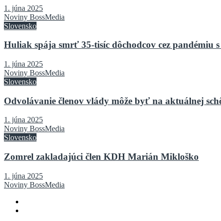
1. júna 2025
Noviny BossMedia
Slovensko
Huliak spája smrť 35-tisíc dôchodcov cez pandémiu s
1. júna 2025
Noviny BossMedia
Slovensko
Odvolávanie členov vlády môže byť na aktuálnej sch
1. júna 2025
Noviny BossMedia
Slovensko
Zomrel zakladajúci člen KDH Marián Mikloško
1. júna 2025
Noviny BossMedia