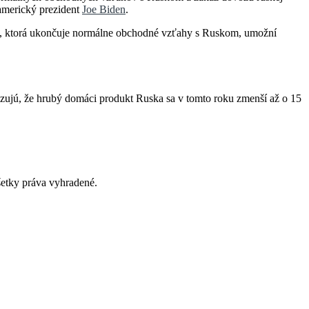
americký prezident
Joe Biden
.
va, ktorá ukončuje normálne obchodné vzťahy s Ruskom, umožní
ózujú, že hrubý domáci produkt Ruska sa v tomto roku zmenší až o 15
tky práva vyhradené.