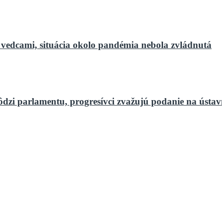
 vedcami, situácia okolo pandémia nebola zvládnutá
ôdzi parlamentu, progresívci zvažujú podanie na ústa