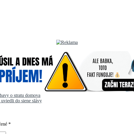
bavy o stratu domova
uviedli do siene slávy
čené
*