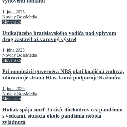
vynovenú fontánu
1. júna 2025
Noviny BossMedia
Slovensko
Unikajúceho bratislavského vodiča pod vplyvom
drog zastavil až varovný výstrel
1. júna 2025
Noviny BossMedia
Slovensko
Pri nominácii guvernéra NBS platí koaličná zmluva,
zdôrazňuje strana Hlas, ktorá podporuje Kažimíra
1. júna 2025
Noviny BossMedia
Slovensko
Huliak spája smrť 35-tisíc dôchodcov cez pandémiu
s vedcami, situácia okolo pandémia nebola
zvládnutá