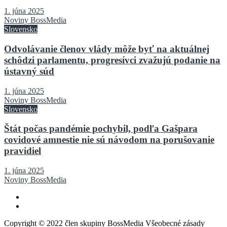
1. júna 2025
Noviny BossMedia
Slovensko
Odvolávanie členov vlády môže byť na aktuálnej
schôdzi parlamentu, progresívci zvažujú podanie na
ústavný súd
1. júna 2025
Noviny BossMedia
Slovensko
Štát počas pandémie pochybil, podľa Gašpara
covidové amnestie nie sú návodom na porušovanie
pravidiel
1. júna 2025
Noviny BossMedia
Copyright © 2022 člen skupiny BossMedia Všeobecné zásady