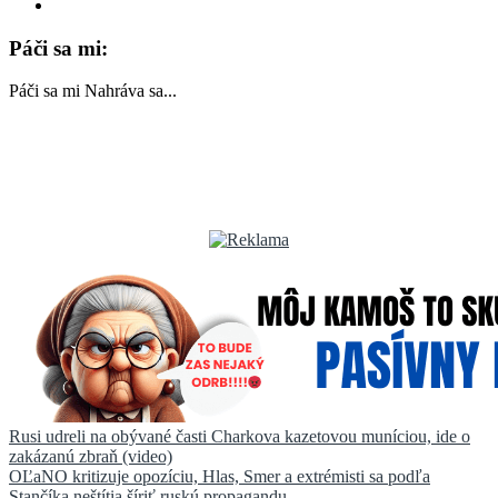
Páči sa mi:
Páči sa mi
Nahráva sa...
Navigácia
Rusi udreli na obývané časti Charkova kazetovou muníciou, ide o
zakázanú zbraň (video)
v
OĽaNO kritizuje opozíciu, Hlas, Smer a extrémisti sa podľa
Stančíka neštítia šíriť ruskú propagandu