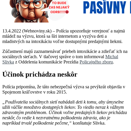
13.4.2022 (Webnoviny.sk) – Polícia upozorňuje verejnosť a najmä
mládež na výzvu, ktorá sa šíri internetom a vyzýva deti a
mladistvých na intoxikáciu voľne dostupnými predajnými liekmi.
Zúčastnení majú zaznamenávať priebeh intoxikácie a zdieľať ich na
sociálnych sieťach. V tlačovej správe o tom informoval
Michal
Slivka
z Oddelenia komunikácie Prezídia
Policajného zboru
.
Účinok prichádza neskôr
Polícia pripomína, že táto nebezpečná výzva sa prvýkrát objavila v
Spojenom kráľovstve v roku 2015.
„Používatelia sociálnych sietí nabádali deti k tomu, aby úmyselne
užili väčšie množstvo dostupných liekov. To viedlo neraz k vážnym
zdravotným problémom. Účinok voľne predajných liekov prichádza
neskôr, čo vedie k nezvratnému poškodeniu zdravia, ako je
napríklad trvalé poškodenie pečene,“
konštatuje Slivka.