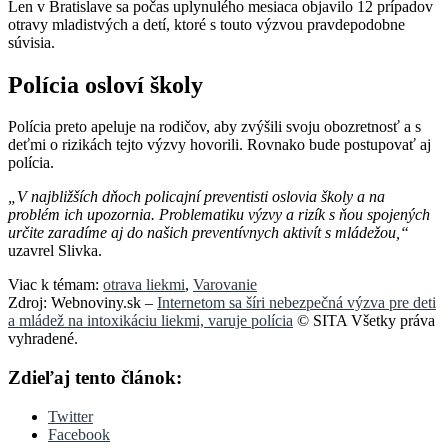
Len v Bratislave sa počas uplynulého mesiaca objavilo 12 prípadov
otravy mladistvých a detí, ktoré s touto výzvou pravdepodobne
súvisia.
Polícia osloví školy
Polícia preto apeluje na rodičov, aby zvýšili svoju obozretnosť a s
deťmi o rizikách tejto výzvy hovorili. Rovnako bude postupovať aj
polícia.
„V najbližších dňoch policajní preventisti oslovia školy a na
problém ich upozornia. Problematiku výzvy a rizík s ňou spojených
určite zaradíme aj do našich preventívnych aktivít s mládežou,“
uzavrel Slivka.
Viac k témam:
otrava liekmi
,
Varovanie
Zdroj: Webnoviny.sk –
Internetom sa šíri nebezpečná výzva pre deti
a mládež na intoxikáciu liekmi, varuje polícia
© SITA Všetky práva
vyhradené.
Zdieľaj tento článok:
Twitter
Facebook