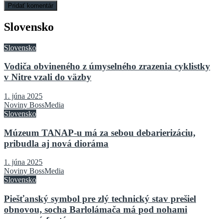
Slovensko
Slovensko
Vodiča obvineného z úmyselného zrazenia cyklistky
v Nitre vzali do väzby
1. júna 2025
Noviny BossMedia
Slovensko
Múzeum TANAP-u má za sebou debarierizáciu,
pribudla aj nová dioráma
1. júna 2025
Noviny BossMedia
Slovensko
Piešťanský symbol pre zlý technický stav prešiel
obnovou, socha Barlolámača má pod nohami