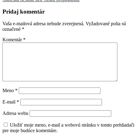
článku
Pridaj komentár
Vaša e-mailová adresa nebude zverejnená.
Vyžadované polia sú
označené
*
Komentár
*
Meno
*
E-mail
*
Adresa webu
Uložiť moje meno, e-mail a webovú stránku v tomto prehliadači
pre moje budúce komentáre.