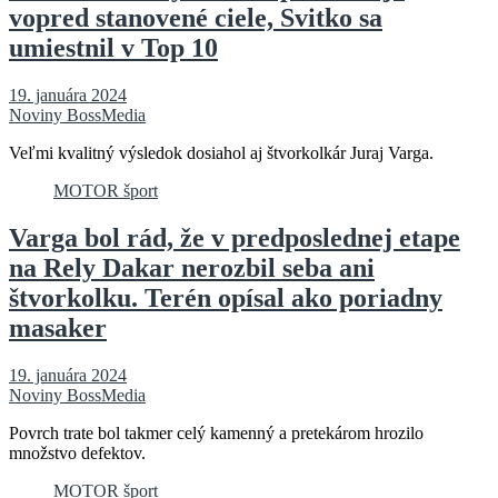
vopred stanovené ciele, Svitko sa
umiestnil v Top 10
19. januára 2024
Noviny BossMedia
Veľmi kvalitný výsledok dosiahol aj štvorkolkár Juraj Varga.
MOTOR šport
Varga bol rád, že v predposlednej etape
na Rely Dakar nerozbil seba ani
štvorkolku. Terén opísal ako poriadny
masaker
19. januára 2024
Noviny BossMedia
Povrch trate bol takmer celý kamenný a pretekárom hrozilo
množstvo defektov.
MOTOR šport