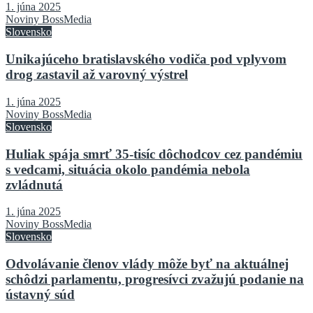
1. júna 2025
Noviny BossMedia
Slovensko
Unikajúceho bratislavského vodiča pod vplyvom
drog zastavil až varovný výstrel
1. júna 2025
Noviny BossMedia
Slovensko
Huliak spája smrť 35-tisíc dôchodcov cez pandémiu
s vedcami, situácia okolo pandémia nebola
zvládnutá
1. júna 2025
Noviny BossMedia
Slovensko
Odvolávanie členov vlády môže byť na aktuálnej
schôdzi parlamentu, progresívci zvažujú podanie na
ústavný súd