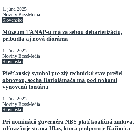
1. júna 2025
Noviny BossMedia
Slovensko
Múzeum TANAP-u má za sebou debarierizáciu,
pribudla aj nová dioráma
1. júna 2025
Noviny BossMedia
Slovensko
Piešťanský symbol pre zlý technický stav prešiel
obnovou, socha Barlolámača má pod nohami
vynovenú fontánu
1. júna 2025
Noviny BossMedia
Slovensko
Pri nominácii guvernéra NBS platí koaličná zmluva,
zdôrazňuje strana Hlas, ktorá podporuje Kažimíra