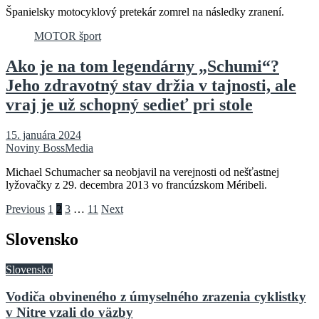
Španielsky motocyklový pretekár zomrel na následky zranení.
MOTOR šport
Ako je na tom legendárny „Schumi“?
Jeho zdravotný stav držia v tajnosti, ale
vraj je už schopný sedieť pri stole
15. januára 2024
Noviny BossMedia
Michael Schumacher sa neobjavil na verejnosti od nešťastnej
lyžovačky z 29. decembra 2013 vo francúzskom Méribeli.
Stránkovanie
Previous
1
2
3
…
11
Next
príspevkov
Slovensko
Slovensko
Vodiča obvineného z úmyselného zrazenia cyklistky
v Nitre vzali do väzby