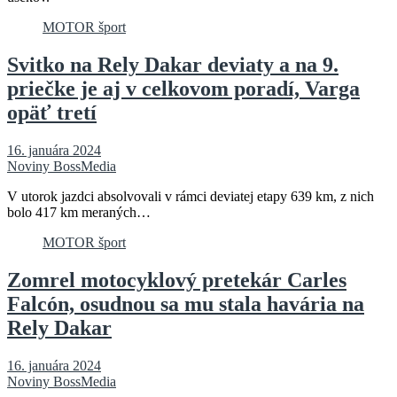
MOTOR šport
Svitko na Rely Dakar deviaty a na 9.
priečke je aj v celkovom poradí, Varga
opäť tretí
16. januára 2024
Noviny BossMedia
V utorok jazdci absolvovali v rámci deviatej etapy 639 km, z nich
bolo 417 km meraných…
MOTOR šport
Zomrel motocyklový pretekár Carles
Falcón, osudnou sa mu stala havária na
Rely Dakar
16. januára 2024
Noviny BossMedia