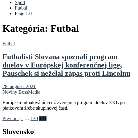
Šport
Futbal
Page 131
Kategória:
Futbal
Futbal
Futbalisti Slovana spoznali program
duelov v Európskej konferenčnej lige,
Pauschek si neželal zápas proti Lincolnu
28. augusta 2021
Noviny BossMedia
Európska futbalová únia už zverejnila program duelov EKL po
piatkovom žrebe skupinovej časti.
Stránkovanie
Previous
1
…
130
131
príspevkov
Slovensko