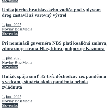
Slovensko
Unikajúceho bratislavského vodiča pod vplyvom
drog zastavil až varovný výstrel
1. júna 2025
Noviny BossMedia
Slovensko
Pri nominácii guvernéra NBS platí koaličná zmluva,
zdôrazňuje strana Hlas, ktorá podporuje Kažimíra
1. júna 2025
Noviny BossMedia
Slovensko
Huliak spája smrť 35-tisíc dôchodcov cez pandémiu
s vedcami, situácia okolo pandémia nebola
zvládnutá
1. júna 2025
Noviny BossMedia
Slovensko