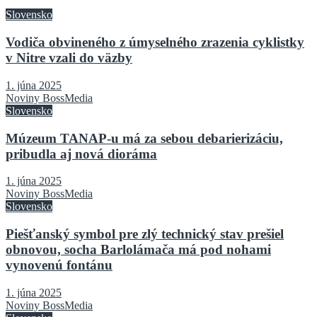
Slovensko
Vodiča obvineného z úmyselného zrazenia cyklistky
v Nitre vzali do väzby
1. júna 2025
Noviny BossMedia
Slovensko
Múzeum TANAP-u má za sebou debarierizáciu,
pribudla aj nová dioráma
1. júna 2025
Noviny BossMedia
Slovensko
Piešťanský symbol pre zlý technický stav prešiel
obnovou, socha Barlolámača má pod nohami
vynovenú fontánu
1. júna 2025
Noviny BossMedia