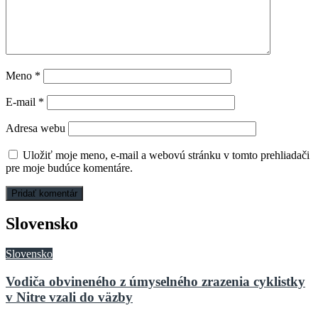
Meno
*
E-mail
*
Adresa webu
Uložiť moje meno, e-mail a webovú stránku v tomto prehliadači
pre moje budúce komentáre.
Slovensko
Slovensko
Vodiča obvineného z úmyselného zrazenia cyklistky
v Nitre vzali do väzby