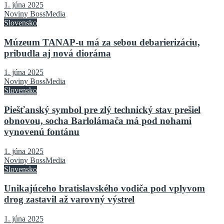
1. júna 2025
Noviny BossMedia
Slovensko
Múzeum TANAP-u má za sebou debarierizáciu,
pribudla aj nová dioráma
1. júna 2025
Noviny BossMedia
Slovensko
Piešťanský symbol pre zlý technický stav prešiel
obnovou, socha Barlolámača má pod nohami
vynovenú fontánu
1. júna 2025
Noviny BossMedia
Slovensko
Unikajúceho bratislavského vodiča pod vplyvom
drog zastavil až varovný výstrel
1. júna 2025