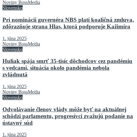
Noviny BossMedia
Slovensko
Pri nominácii guvernéra NBS platí koaličná zmluva,
zdôrazňuje strana Hlas, ktorá podporuje Kažimíra
1. júna 2025
Noviny BossMedia
Slovensko
Huliak spája smrť 35-tisíc dôchodcov cez pandémiu
s vedcami, situácia okolo pandémia nebola
zvládnutá
1. júna 2025
Noviny BossMedia
Slovensko
Odvolávanie členov vlády môže byť na aktuálnej
schôdzi parlamentu, progresívci zvažujú podanie na
ústavný súd
1. júna 2025