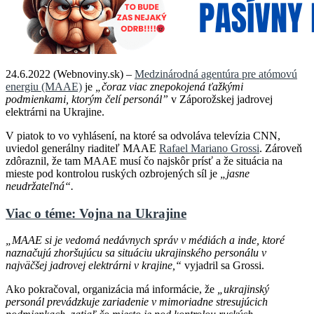
24.6.2022 (Webnoviny.sk) –
Medzinárodná agentúra pre atómovú
energiu (MAAE)
je
„čoraz viac znepokojená ťažkými
podmienkami, ktorým čelí personál”
v Záporožskej jadrovej
elektrárni na Ukrajine.
V piatok to vo vyhlásení, na ktoré sa odvoláva televízia CNN,
uviedol generálny riaditeľ MAAE
Rafael Mariano Grossi
. Zároveň
zdôraznil, že tam MAAE musí čo najskôr prísť a že situácia na
mieste pod kontrolou ruských ozbrojených síl je
„jasne
neudržateľná“.
Viac o téme: Vojna na Ukrajine
„MAAE si je vedomá nedávnych správ v médiách a inde, ktoré
naznačujú zhoršujúcu sa situáciu ukrajinského personálu v
najväčšej jadrovej elektrárni v krajine,“
vyjadril sa Grossi.
Ako pokračoval, organizácia má informácie, že
„ukrajinský
personál prevádzkuje zariadenie v mimoriadne stresujúcich