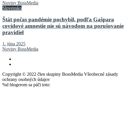
Noviny BossMedia
Slovensko
Štát počas pandémie pochybil, podľa Gašpara
covidové amnestie nie sú návodom na porušovanie
pravidiel
1. júna 2025
Noviny BossMedia
Copyright © 2022 člen skupiny BossMedia Všeobecné zásady
ochrany osobných údajov
%d
blogerom sa páči toto: