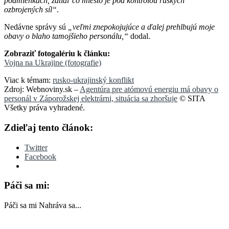
podmienkach, zatiaľ čo miesto je pod kontrolou ruských
ozbrojených síl“
.
Nedávne správy sú
„veľmi znepokojujúce a ďalej prehlbujú moje
obavy o blaho tamojšieho personálu,“
dodal.
Zobraziť fotogalériu k článku:
Vojna na Ukrajine (fotografie)
Viac k témam:
rusko-ukrajinský konflikt
Zdroj: Webnoviny.sk –
Agentúra pre atómovú energiu má obavy o
personál v Záporožskej elektrárni, situácia sa zhoršuje
© SITA
Všetky práva vyhradené.
Zdieľaj tento článok:
Twitter
Facebook
Páči sa mi:
Páči sa mi
Nahráva sa...