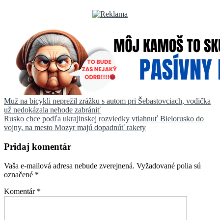
Navigácia
Muž na bicykli neprežil zrážku s autom pri Šebastovciach, vodička
už nedokázala nehode zabrániť
v
Rusko chce podľa ukrajinskej rozviedky vtiahnuť Bielorusko do
článku
vojny, na mesto Mozyr majú dopadnúť rakety
Pridaj komentár
Vaša e-mailová adresa nebude zverejnená.
Vyžadované polia sú
označené
*
Komentár
*